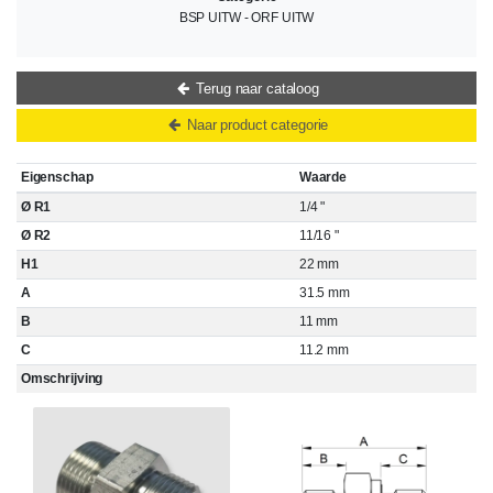
BSP UITW - ORF UITW
Terug naar cataloog
Naar product categorie
Eigenschap
Waarde
Ø R1
1/4 "
Ø R2
11/16 "
H1
22 mm
A
31.5 mm
B
11 mm
C
11.2 mm
Omschrijving