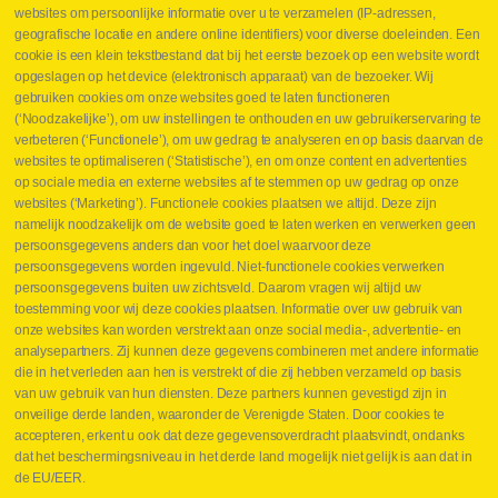
websites om persoonlijke informatie over u te verzamelen (IP-adressen,
geografische locatie en andere online identifiers) voor diverse doeleinden. Een
cookie is een klein tekstbestand dat bij het eerste bezoek op een website wordt
Webshop
opgeslagen op het device (elektronisch apparaat) van de bezoeker. Wij
Nieuws
gebruiken cookies om onze websites goed te laten functioneren
Jobs
(‘Noodzakelijke’), om uw instellingen te onthouden en uw gebruikerservaring te
Contact
verbeteren (‘Functionele’), om uw gedrag te analyseren en op basis daarvan de
websites te optimaliseren (‘Statistische’), en om onze content en advertenties
Leveringen
op sociale media en externe websites af te stemmen op uw gedrag op onze
Drukcontrole set
websites (‘Marketing’). Functionele cookies plaatsen we altijd. Deze zijn
Persmaten
namelijk noodzakelijk om de website goed te laten werken en verwerken geen
Herstellen cilinders
persoonsgegevens anders dan voor het doel waarvoor deze
Hoe opmeten?
persoonsgegevens worden ingevuld. Niet-functionele cookies verwerken
Hydrogroepen
persoonsgegevens buiten uw zichtsveld. Daarom vragen wij altijd uw
Hydraulische slangen
toestemming voor wij deze cookies plaatsen. Informatie over uw gebruik van
onze websites kan worden verstrekt aan onze social media-, advertentie- en
Contact VB Parts
analysepartners. Zij kunnen deze gegevens combineren met andere informatie
Abraham Hansstraat 7
,
B-8800 Roeselare
die in het verleden aan hen is verstrekt of die zij hebben verzameld op basis
Tel.
+32 (0)51 24 06 05
van uw gebruik van hun diensten. Deze partners kunnen gevestigd zijn in
onveilige derde landen, waaronder de Verenigde Staten. Door cookies te
E-mail
info@vbparts.be
accepteren, erkent u ook dat deze gegevensoverdracht plaatsvindt, ondanks
⏳ Laatste maand Webtec-promotie!
dat het beschermingsniveau in het derde land mogelijk niet gelijk is aan dat in
de EU/EER.
1 juni 2026