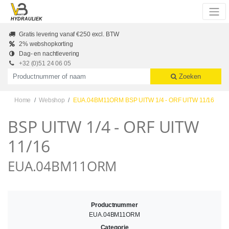
Skip to main content
HYDRAULIEK
Gratis levering vanaf €250 excl. BTW
2% webshopkorting
Dag- en nachtlevering
+32 (0)51 24 06 05
Productnummer of naam
Zoeken
Home
Webshop
EUA.04BM11ORM BSP UITW 1/4 - ORF UITW 11/16
BSP UITW 1/4 - ORF UITW
11/16
EUA.04BM11ORM
Productnummer
EUA.04BM11ORM
Categorie