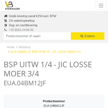
Skip to main content
HYDRAULIEK
Gratis levering vanaf €250 excl. BTW
2% webshopkorting
Dag- en nachtlevering
+32 (0)51 24 06 05
Productnummer of naam
Zoeken
Home
Webshop
EUA.04BM12JF BSP UITW 1/4 - JIC LOSSE MOER 3/4
BSP UITW 1/4 - JIC LOSSE
MOER 3/4
EUA.04BM12JF
Productnummer
EUA.04BM12JF