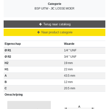
Categorie
BSP UITW - JIC LOSSE MOER
Terug naar cataloog
Naar product categorie
Eigenschap
Waarde
Ø R1
1/4 " UNF
Ø R2
3/4 " UNF
H2
19 mm
H1
22 mm
A
43.5 mm
B
12 mm
C
20.5 mm
Omschrijving