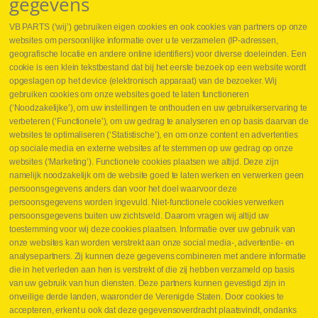
gegevens
VB PARTS (‘wij’) gebruiken eigen cookies en ook cookies van partners op onze
websites om persoonlijke informatie over u te verzamelen (IP-adressen,
geografische locatie en andere online identifiers) voor diverse doeleinden. Een
cookie is een klein tekstbestand dat bij het eerste bezoek op een website wordt
Webshop
opgeslagen op het device (elektronisch apparaat) van de bezoeker. Wij
Nieuws
gebruiken cookies om onze websites goed te laten functioneren
Jobs
(‘Noodzakelijke’), om uw instellingen te onthouden en uw gebruikerservaring te
Contact
verbeteren (‘Functionele’), om uw gedrag te analyseren en op basis daarvan de
websites te optimaliseren (‘Statistische’), en om onze content en advertenties
Leveringen
op sociale media en externe websites af te stemmen op uw gedrag op onze
Drukcontrole set
websites (‘Marketing’). Functionele cookies plaatsen we altijd. Deze zijn
Persmaten
namelijk noodzakelijk om de website goed te laten werken en verwerken geen
Herstellen cilinders
persoonsgegevens anders dan voor het doel waarvoor deze
Hoe opmeten?
persoonsgegevens worden ingevuld. Niet-functionele cookies verwerken
Hydrogroepen
persoonsgegevens buiten uw zichtsveld. Daarom vragen wij altijd uw
Hydraulische slangen
toestemming voor wij deze cookies plaatsen. Informatie over uw gebruik van
onze websites kan worden verstrekt aan onze social media-, advertentie- en
Contact VB Parts
analysepartners. Zij kunnen deze gegevens combineren met andere informatie
Abraham Hansstraat 7
,
B-8800 Roeselare
die in het verleden aan hen is verstrekt of die zij hebben verzameld op basis
Tel.
+32 (0)51 24 06 05
van uw gebruik van hun diensten. Deze partners kunnen gevestigd zijn in
onveilige derde landen, waaronder de Verenigde Staten. Door cookies te
E-mail
info@vbparts.be
accepteren, erkent u ook dat deze gegevensoverdracht plaatsvindt, ondanks