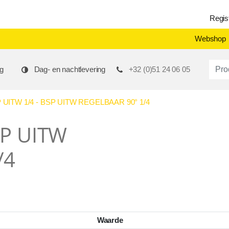
Regis
Webshop
Produ
g
Dag- en nachtlevering
+32 (0)51 24 06 05
UITW 1/4 - BSP UITW REGELBAAR 90° 1/4
SP UITW
/4
Waarde