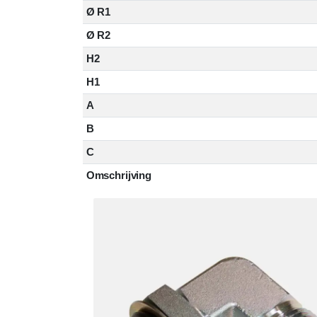
Ø R1
Ø R2
H2
H1
A
B
C
Omschrijving