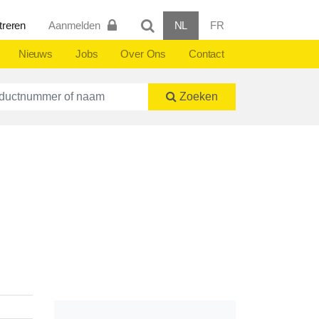
treren
Aanmelden
NL
FR
Nieuws
Jobs
Over Ons
Contact
ctnummer of naam
Zoeken