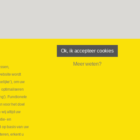
Ok, ik accepteer cookies
Meer weten?
essen,
aatste maand Webtec-promotie!
website wordt
 2026
elijke’), om uw
tie Webtec Draagbare Hydraulische Testers
Lees
e optimaliseren
NL
ng’). Functionele
aatste kans voor onze promo
n voor het doel
lkoppelingen!
ij altijd uw
tie- en
 2026
d op basis van uw
s meer NL
teren, erkent u