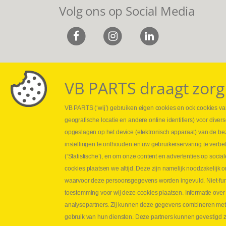
Volg ons op Social Media
VB PARTS draagt zorg
VB PARTS (‘wij’) gebruiken eigen cookies en ook cookies van
Webshop
Leveringen
geografische locatie en andere online identifiers) voor dive
Nieuws
Drukcontrole se
opgeslagen op het device (elektronisch apparaat) van de be
Jobs
Persmaten
instellingen te onthouden en uw gebruikerservaring te verbe
Contact
Herstellen cilin
(‘Statistische’), en om onze content en advertenties op soc
Hoe opmeten?
cookies plaatsen we altijd. Deze zijn namelijk noodzakelij
Hydrogroepen
waarvoor deze persoonsgegevens worden ingevuld. Niet-func
Hydraulische s
toestemming voor wij deze cookies plaatsen. Informatie over
analysepartners. Zij kunnen deze gegevens combineren met an
Contact VB Parts
gebruik van hun diensten. Deze partners kunnen gevestigd zi
Abraham Hansstraat 7
,
B-8800 Roeselare