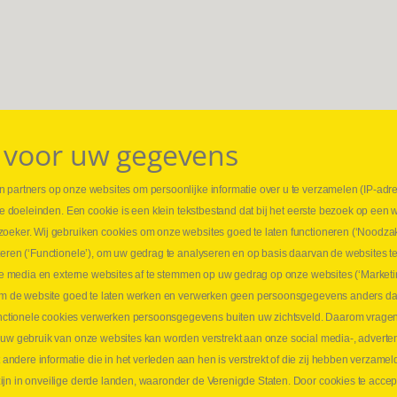
 voor uw gegevens
 partners op onze websites om persoonlijke informatie over u te verzamelen (IP-adr
⏳ L
rse doeleinden. Een cookie is een klein tekstbestand dat bij het eerste bezoek op een 
t
1 juni
zoeker. Wij gebruiken cookies om onze websites goed te laten functioneren (‘Noodzak
Promo
teren (‘Functionele’), om uw gedrag te analyseren en op basis daarvan de websites t
ders
meer 
iale media en externe websites af te stemmen op uw gedrag op onze websites (‘Marketi
⏳ L
k om de website goed te laten werken en verwerken geen persoonsgegevens anders da
sne
tionele cookies verwerken persoonsgegevens buiten uw zichtsveld. Daarom vragen w
langen
 uw gebruik van onze websites kan worden verstrekt aan onze social media-, adverten
1 juni
dere informatie die in het verleden aan hen is verstrekt of die zij hebben verzamel
Lee
jn in onveilige derde landen, waaronder de Verenigde Staten. Door cookies te accep