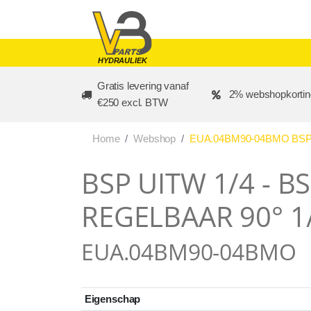
Skip to main content
HYDRAULIEK
Gratis levering vanaf
2% webshopkortin
€250 excl. BTW
Home
Webshop
EUA.04BM90-04BMO BSP 
BSP UITW 1/4 - B
REGELBAAR 90° 1
EUA.04BM90-04BMO
Eigenschap