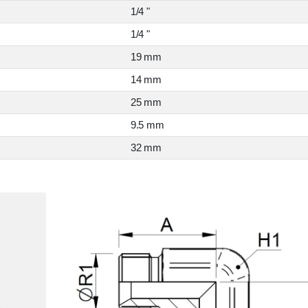
1/4 "
1/4 "
19 mm
14 mm
25 mm
9.5 mm
32 mm