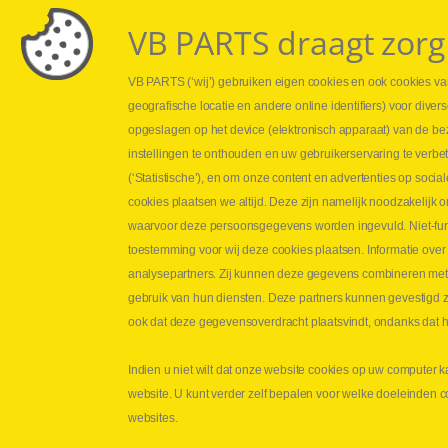
VB PARTS draagt zorg
VB PARTS (‘wij’) gebruiken eigen cookies en ook cookies van
Webshop
Leveringen
geografische locatie en andere online identifiers) voor dive
Nieuws
Drukcontrole se
opgeslagen op het device (elektronisch apparaat) van de be
Jobs
Persmaten
instellingen te onthouden en uw gebruikerservaring te verbe
Contact
Herstellen cilin
(‘Statistische’), en om onze content en advertenties op soc
Hoe opmeten?
cookies plaatsen we altijd. Deze zijn namelijk noodzakelij
Hydrogroepen
waarvoor deze persoonsgegevens worden ingevuld. Niet-func
Hydraulische s
toestemming voor wij deze cookies plaatsen. Informatie over
analysepartners. Zij kunnen deze gegevens combineren met an
Contact VB Parts
gebruik van hun diensten. Deze partners kunnen gevestigd zi
Abraham Hansstraat 7
,
B-8800 Roeselare
ook dat deze gegevensoverdracht plaatsvindt, ondanks dat he
Tel.
+32 (0)51 24 06 05
Indien u niet wilt dat onze website cookies op uw computer k
E-mail
info@vbparts.be
website. U kunt verder zelf bepalen voor welke doeleinden 
Copyright
©
2026
VB Parts hydrauliek
Discl
websites.