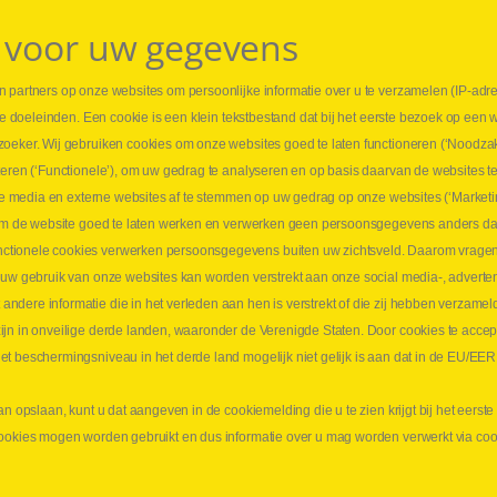
 voor uw gegevens
 partners op onze websites om persoonlijke informatie over u te verzamelen (IP-adr
⏳ L
rse doeleinden. Een cookie is een klein tekstbestand dat bij het eerste bezoek op een 
t
1 juni
zoeker. Wij gebruiken cookies om onze websites goed te laten functioneren (‘Noodzak
Promo
teren (‘Functionele’), om uw gedrag te analyseren en op basis daarvan de websites t
ders
meer 
iale media en externe websites af te stemmen op uw gedrag op onze websites (‘Marketi
⏳ L
k om de website goed te laten werken en verwerken geen persoonsgegevens anders da
sne
tionele cookies verwerken persoonsgegevens buiten uw zichtsveld. Daarom vragen w
langen
 uw gebruik van onze websites kan worden verstrekt aan onze social media-, adverten
1 juni
dere informatie die in het verleden aan hen is verstrekt of die zij hebben verzamel
Lee
jn in onveilige derde landen, waaronder de Verenigde Staten. Door cookies te accep
t beschermingsniveau in het derde land mogelijk niet gelijk is aan dat in de EU/EER
an opslaan, kunt u dat aangeven in de cookiemelding die u te zien krijgt bij het eers
cookies mogen worden gebruikt en dus informatie over u mag worden verwerkt via co
aimer
Privacy
Algemene verkoopsvoorwaarden