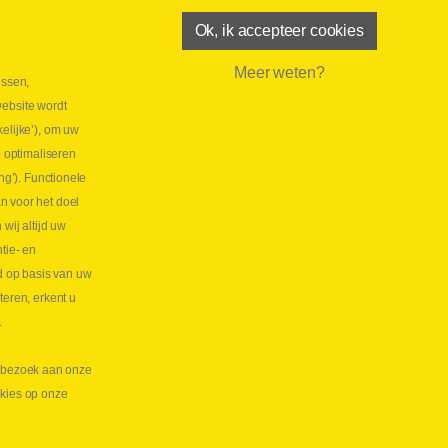
Ok, ik accepteer cookies
Meer weten?
essen,
aatste maand Webtec-promotie!
website wordt
 2026
elijke’), om uw
tie Webtec Draagbare Hydraulische Testers
Lees
e optimaliseren
NL
ng’). Functionele
aatste kans voor onze promo
n voor het doel
lkoppelingen!
ij altijd uw
tie- en
 2026
d op basis van uw
s meer NL
teren, erkent u
.
te bezoek aan onze
okies op onze