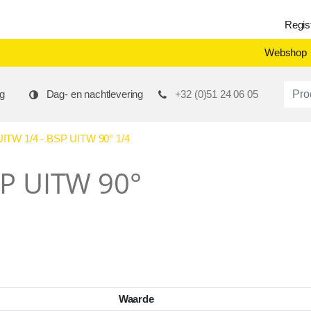
Regis
Webshop
Produ
g
Dag- en nachtlevering
+32 (0)51 24 06 05
TW 1/4 - BSP UITW 90° 1/4
SP UITW 90°
Waarde