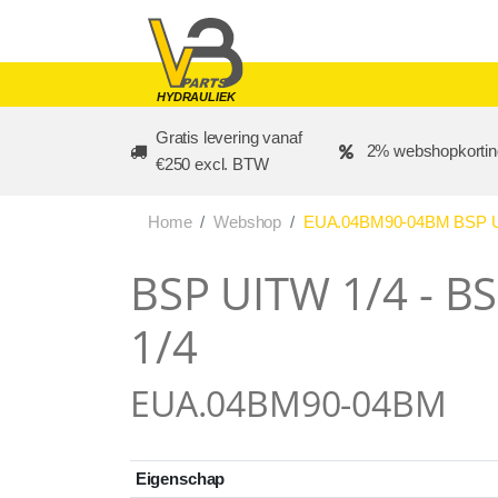
Skip to main content
HYDRAULIEK
Gratis levering vanaf
2% webshopkortin
€250 excl. BTW
Home
Webshop
EUA.04BM90-04BM BSP UI
BSP UITW 1/4 - B
1/4
EUA.04BM90-04BM
Eigenschap