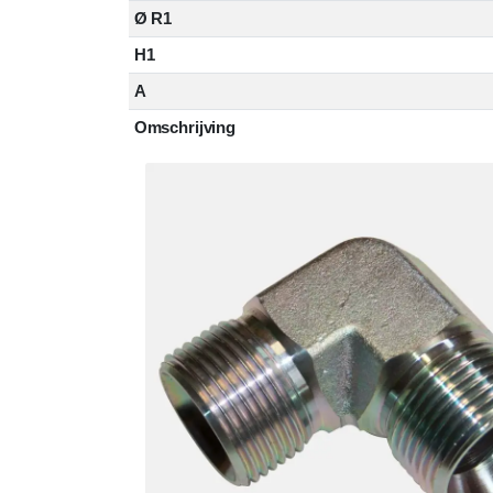
Ø R1
H1
A
Omschrijving