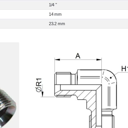
1/4 "
14 mm
23.2 mm