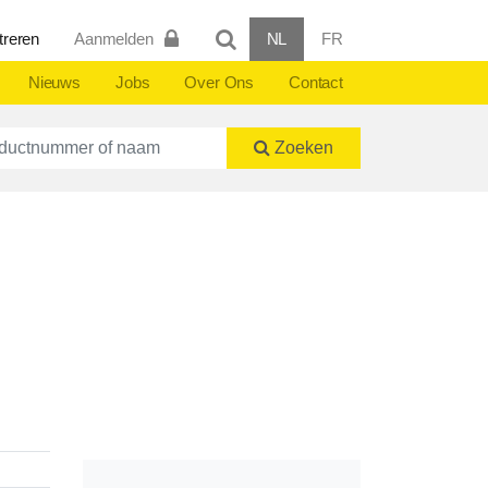
treren
Aanmelden
NL
FR
Nieuws
Jobs
Over Ons
Contact
ctnummer of naam
Zoeken