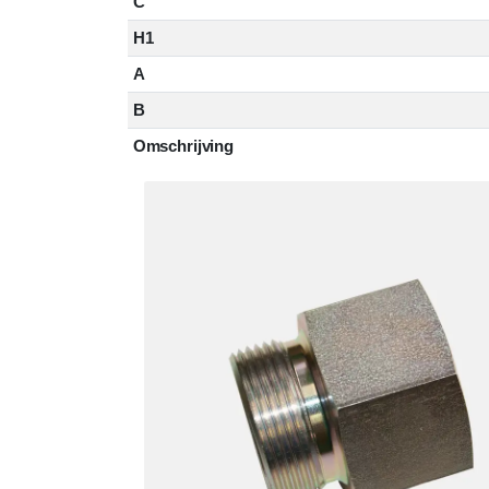
C
H1
A
B
Omschrijving