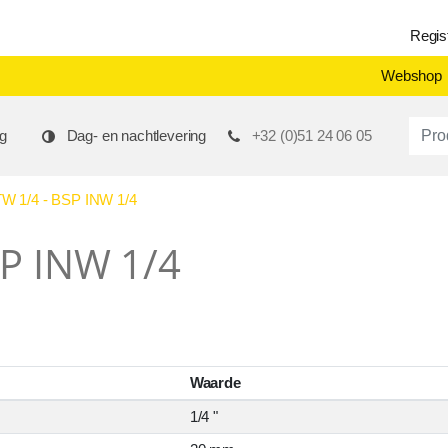
Regis
Webshop
Produ
g
Dag- en nachtlevering
+32 (0)51 24 06 05
 1/4 - BSP INW 1/4
SP INW 1/4
Waarde
1/4 "