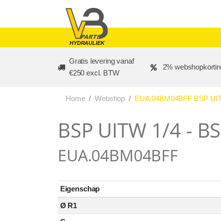
Skip to main content
HYDRAULIEK
Gratis levering vanaf
2% webshopkortin
€250 excl. BTW
Home
Webshop
EUA.04BM04BFF BSP UITW
BSP UITW 1/4 - B
EUA.04BM04BFF
Eigenschap
Ø R1