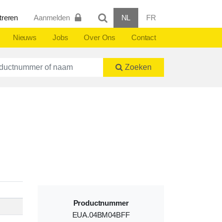
treren
Aanmelden
NL
FR
Nieuws
Jobs
Over Ons
Contact
ctnummer of naam
Zoeken
Productnummer
EUA.04BM04BFF