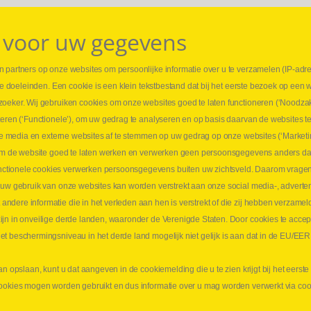
 voor uw gegevens
 partners op onze websites om persoonlijke informatie over u te verzamelen (IP-adr
⏳ L
rse doeleinden. Een cookie is een klein tekstbestand dat bij het eerste bezoek op een 
t
1 juni
zoeker. Wij gebruiken cookies om onze websites goed te laten functioneren (‘Noodzak
Promo
teren (‘Functionele’), om uw gedrag te analyseren en op basis daarvan de websites t
ders
meer 
iale media en externe websites af te stemmen op uw gedrag op onze websites (‘Marketi
⏳ L
k om de website goed te laten werken en verwerken geen persoonsgegevens anders da
sne
tionele cookies verwerken persoonsgegevens buiten uw zichtsveld. Daarom vragen w
langen
 uw gebruik van onze websites kan worden verstrekt aan onze social media-, adverten
1 juni
dere informatie die in het verleden aan hen is verstrekt of die zij hebben verzamel
Lee
jn in onveilige derde landen, waaronder de Verenigde Staten. Door cookies te accep
t beschermingsniveau in het derde land mogelijk niet gelijk is aan dat in de EU/EER
an opslaan, kunt u dat aangeven in de cookiemelding die u te zien krijgt bij het eers
cookies mogen worden gebruikt en dus informatie over u mag worden verwerkt via co
aimer
Privacy
Algemene verkoopsvoorwaarden