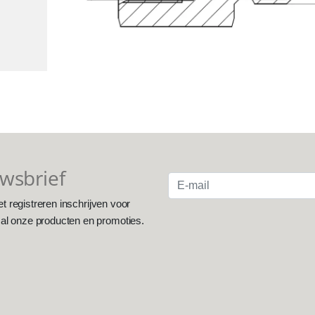
uwsbrief
et registreren inschrijven voor
 al onze producten en promoties.