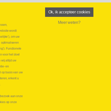
Ok, ik accepteer cookies
Meer weten?
essen,
aatste maand Webtec-promotie!
website wordt
 2026
elijke’), om uw
tie Webtec Draagbare Hydraulische Testers
Lees
e optimaliseren
NL
ng’). Functionele
aatste kans voor onze promo
n voor het doel
lkoppelingen!
ij altijd uw
tie- en
 2026
d op basis van uw
s meer NL
teren, erkent u
.
te bezoek aan onze
okies op onze