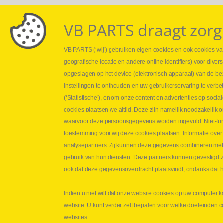
VB PARTS draagt zorg
VB PARTS (‘wij’) gebruiken eigen cookies en ook cookies van
Webshop
Leveringen
geografische locatie en andere online identifiers) voor dive
Nieuws
Drukcontrole se
opgeslagen op het device (elektronisch apparaat) van de be
Jobs
Persmaten
instellingen te onthouden en uw gebruikerservaring te verbe
Contact
Herstellen cilin
(‘Statistische’), en om onze content en advertenties op soc
Hoe opmeten?
cookies plaatsen we altijd. Deze zijn namelijk noodzakelij
Hydrogroepen
waarvoor deze persoonsgegevens worden ingevuld. Niet-func
Hydraulische s
toestemming voor wij deze cookies plaatsen. Informatie over
analysepartners. Zij kunnen deze gegevens combineren met an
Contact VB Parts
gebruik van hun diensten. Deze partners kunnen gevestigd zi
Abraham Hansstraat 7
,
B-8800 Roeselare
ook dat deze gegevensoverdracht plaatsvindt, ondanks dat he
Tel.
+32 (0)51 24 06 05
Indien u niet wilt dat onze website cookies op uw computer k
E-mail
info@vbparts.be
website. U kunt verder zelf bepalen voor welke doeleinden 
Copyright
©
2026
VB Parts hydrauliek
Discl
websites.