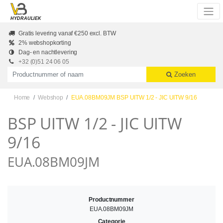
Skip to main content
HYDRAULIEK
Gratis levering vanaf €250 excl. BTW
2% webshopkorting
Dag- en nachtlevering
+32 (0)51 24 06 05
Productnummer of naam
Zoeken
Home
Webshop
EUA.08BM09JM BSP UITW 1/2 - JIC UITW 9/16
BSP UITW 1/2 - JIC UITW
9/16
EUA.08BM09JM
Productnummer
EUA.08BM09JM
Categorie