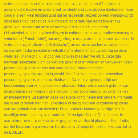
websites om persoonlijke informatie over u te verzamelen (IP-adressen,
geografische locatie en andere online identifiers) voor diverse doeleinden. Een
cookie is een klein tekstbestand dat bij het eerste bezoek op een website wordt
Webshop
opgeslagen op het device (elektronisch apparaat) van de bezoeker. Wij
Nieuws
gebruiken cookies om onze websites goed te laten functioneren
Jobs
(‘Noodzakelijke’), om uw instellingen te onthouden en uw gebruikerservaring te
Contact
verbeteren (‘Functionele’), om uw gedrag te analyseren en op basis daarvan de
websites te optimaliseren (‘Statistische’), en om onze content en advertenties
Leveringen
op sociale media en externe websites af te stemmen op uw gedrag op onze
Drukcontrole set
websites (‘Marketing’). Functionele cookies plaatsen we altijd. Deze zijn
Persmaten
namelijk noodzakelijk om de website goed te laten werken en verwerken geen
Herstellen cilinders
persoonsgegevens anders dan voor het doel waarvoor deze
Hoe opmeten?
persoonsgegevens worden ingevuld. Niet-functionele cookies verwerken
Hydrogroepen
persoonsgegevens buiten uw zichtsveld. Daarom vragen wij altijd uw
Hydraulische slangen
toestemming voor wij deze cookies plaatsen. Informatie over uw gebruik van
onze websites kan worden verstrekt aan onze social media-, advertentie- en
Contact VB Parts
analysepartners. Zij kunnen deze gegevens combineren met andere informatie
Abraham Hansstraat 7
,
B-8800 Roeselare
die in het verleden aan hen is verstrekt of die zij hebben verzameld op basis
Tel.
+32 (0)51 24 06 05
van uw gebruik van hun diensten. Deze partners kunnen gevestigd zijn in
onveilige derde landen, waaronder de Verenigde Staten. Door cookies te
E-mail
info@vbparts.be
accepteren, erkent u ook dat deze gegevensoverdracht plaatsvindt, ondanks
⏳ Laatste maand Webtec-promotie!
dat het beschermingsniveau in het derde land mogelijk niet gelijk is aan dat in
de EU/EER.
1 juni 2026