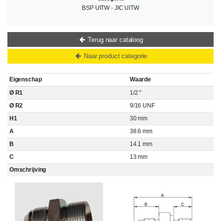
BSP UITW - JIC UITW
Terug naar cataloog
Naar product categorie
Eigenschap
Waarde
Ø R1
1/2 "
Ø R2
9/16 UNF
H1
30 mm
A
38.6 mm
B
14.1 mm
C
13 mm
Omschrijving