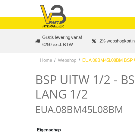
Skip to main content
HYDRAULIEK
Gratis levering vanaf
2% webshopkortin
€250 excl. BTW
Home
Webshop
EUA.08BM45L08BM BSP UI
BSP UITW 1/2 - B
LANG 1/2
EUA.08BM45L08BM
Eigenschap