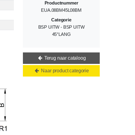
Productnummer
EUA.08BM45L08BM
Categorie
BSP UITW - BSP UITW
45°LANG
Terug naar cataloog
Naar product categorie