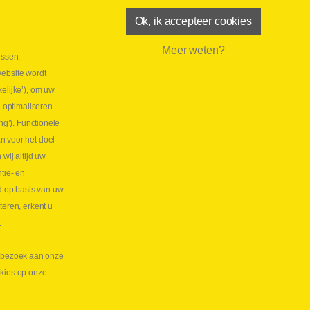
Ok, ik accepteer cookies
Meer weten?
essen,
aatste maand Webtec-promotie!
website wordt
 2026
elijke’), om uw
tie Webtec Draagbare Hydraulische Testers
Lees
e optimaliseren
NL
ng’). Functionele
aatste kans voor onze promo
n voor het doel
lkoppelingen!
ij altijd uw
tie- en
 2026
d op basis van uw
s meer NL
teren, erkent u
.
te bezoek aan onze
okies op onze