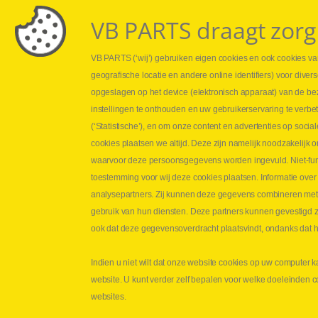
VB PARTS draagt zorg
VB PARTS (‘wij’) gebruiken eigen cookies en ook cookies van
Webshop
Leveringen
geografische locatie en andere online identifiers) voor dive
Nieuws
Drukcontrole se
opgeslagen op het device (elektronisch apparaat) van de be
Jobs
Persmaten
instellingen te onthouden en uw gebruikerservaring te verbe
Contact
Herstellen cilin
(‘Statistische’), en om onze content en advertenties op soc
Hoe opmeten?
cookies plaatsen we altijd. Deze zijn namelijk noodzakelij
Hydrogroepen
waarvoor deze persoonsgegevens worden ingevuld. Niet-func
Hydraulische s
toestemming voor wij deze cookies plaatsen. Informatie over
analysepartners. Zij kunnen deze gegevens combineren met an
Contact VB Parts
gebruik van hun diensten. Deze partners kunnen gevestigd zi
Abraham Hansstraat 7
,
B-8800 Roeselare
ook dat deze gegevensoverdracht plaatsvindt, ondanks dat he
Tel.
+32 (0)51 24 06 05
Indien u niet wilt dat onze website cookies op uw computer k
E-mail
info@vbparts.be
website. U kunt verder zelf bepalen voor welke doeleinden 
Copyright
©
2026
VB Parts hydrauliek
Discl
websites.