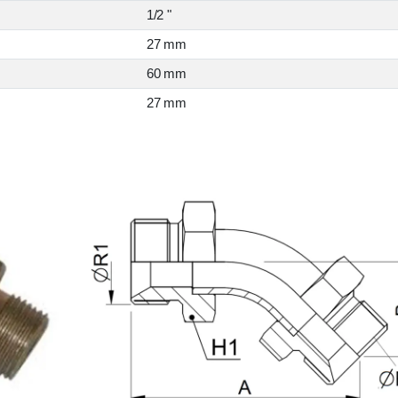
1/2 "
27 mm
60 mm
27 mm