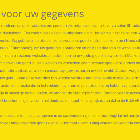
 voor uw gegevens
 partners op onze websites om persoonlijke informatie over u te verzamelen (IP-adr
⏳ L
rse doeleinden. Een cookie is een klein tekstbestand dat bij het eerste bezoek op een 
t
1 juni
zoeker. Wij gebruiken cookies om onze websites goed te laten functioneren (‘Noodzak
Promo
teren (‘Functionele’), om uw gedrag te analyseren en op basis daarvan de websites t
ders
meer 
iale media en externe websites af te stemmen op uw gedrag op onze websites (‘Marketi
⏳ L
k om de website goed te laten werken en verwerken geen persoonsgegevens anders da
sne
tionele cookies verwerken persoonsgegevens buiten uw zichtsveld. Daarom vragen w
langen
 uw gebruik van onze websites kan worden verstrekt aan onze social media-, adverten
1 juni
dere informatie die in het verleden aan hen is verstrekt of die zij hebben verzamel
Lee
jn in onveilige derde landen, waaronder de Verenigde Staten. Door cookies te accep
t beschermingsniveau in het derde land mogelijk niet gelijk is aan dat in de EU/EER
an opslaan, kunt u dat aangeven in de cookiemelding die u te zien krijgt bij het eers
cookies mogen worden gebruikt en dus informatie over u mag worden verwerkt via co
aimer
Privacy
Algemene verkoopsvoorwaarden