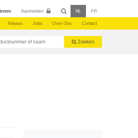
treren
Aanmelden
NL
FR
Nieuws
Jobs
Over Ons
Contact
ctnummer of naam
Zoeken