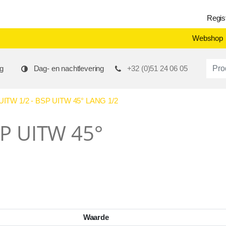
Regis
Webshop
Produ
g
Dag- en nachtlevering
+32 (0)51 24 06 05
TW 1/2 - BSP UITW 45° LANG 1/2
SP UITW 45°
Waarde