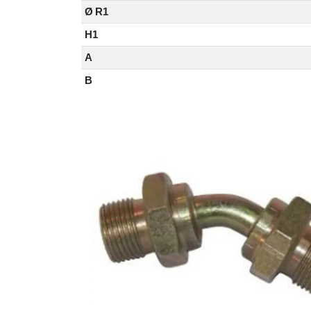
Ø R1
H1
A
B