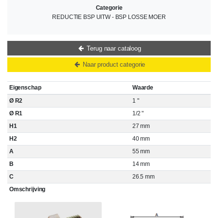
Categorie
REDUCTIE BSP UITW - BSP LOSSE MOER
Terug naar cataloog
Naar product categorie
Eigenschap
Waarde
Ø R2
1 "
Ø R1
1/2 "
H1
27 mm
H2
40 mm
A
55 mm
B
14 mm
C
26.5 mm
Omschrijving