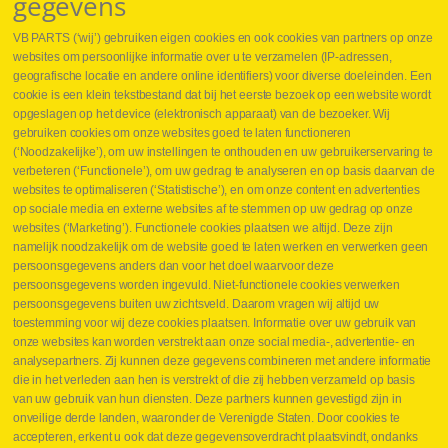
gegevens
VB PARTS (‘wij’) gebruiken eigen cookies en ook cookies van partners op onze
websites om persoonlijke informatie over u te verzamelen (IP-adressen,
geografische locatie en andere online identifiers) voor diverse doeleinden. Een
cookie is een klein tekstbestand dat bij het eerste bezoek op een website wordt
Webshop
opgeslagen op het device (elektronisch apparaat) van de bezoeker. Wij
Nieuws
gebruiken cookies om onze websites goed te laten functioneren
Jobs
(‘Noodzakelijke’), om uw instellingen te onthouden en uw gebruikerservaring te
Contact
verbeteren (‘Functionele’), om uw gedrag te analyseren en op basis daarvan de
websites te optimaliseren (‘Statistische’), en om onze content en advertenties
Leveringen
op sociale media en externe websites af te stemmen op uw gedrag op onze
Drukcontrole set
websites (‘Marketing’). Functionele cookies plaatsen we altijd. Deze zijn
Persmaten
namelijk noodzakelijk om de website goed te laten werken en verwerken geen
Herstellen cilinders
persoonsgegevens anders dan voor het doel waarvoor deze
Hoe opmeten?
persoonsgegevens worden ingevuld. Niet-functionele cookies verwerken
Hydrogroepen
persoonsgegevens buiten uw zichtsveld. Daarom vragen wij altijd uw
Hydraulische slangen
toestemming voor wij deze cookies plaatsen. Informatie over uw gebruik van
onze websites kan worden verstrekt aan onze social media-, advertentie- en
Contact VB Parts
analysepartners. Zij kunnen deze gegevens combineren met andere informatie
Abraham Hansstraat 7
,
B-8800 Roeselare
die in het verleden aan hen is verstrekt of die zij hebben verzameld op basis
Tel.
+32 (0)51 24 06 05
van uw gebruik van hun diensten. Deze partners kunnen gevestigd zijn in
onveilige derde landen, waaronder de Verenigde Staten. Door cookies te
E-mail
info@vbparts.be
accepteren, erkent u ook dat deze gegevensoverdracht plaatsvindt, ondanks