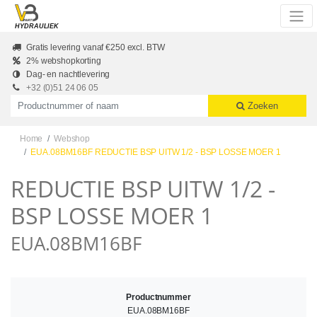
Skip to main content
HYDRAULIEK
Gratis levering vanaf €250 excl. BTW
2% webshopkorting
Dag- en nachtlevering
+32 (0)51 24 06 05
Productnummer of naam
Zoeken
Home
Webshop
EUA.08BM16BF REDUCTIE BSP UITW 1/2 - BSP LOSSE MOER 1
REDUCTIE BSP UITW 1/2 -
BSP LOSSE MOER 1
EUA.08BM16BF
Productnummer
EUA.08BM16BF