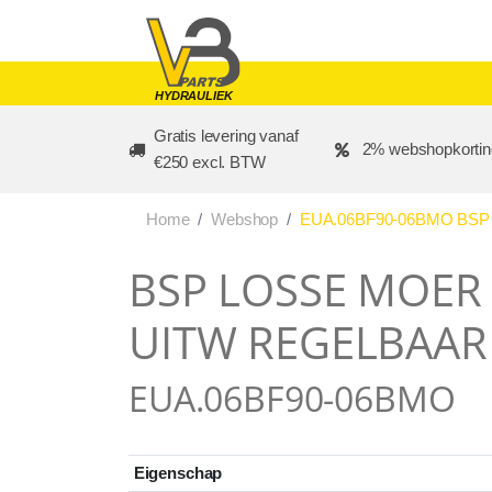
Skip to main content
HYDRAULIEK
Gratis levering vanaf
2% webshopkortin
€250 excl. BTW
Home
Webshop
EUA.06BF90-06BMO BSP 
BSP LOSSE MOER 3
UITW REGELBAAR 
EUA.06BF90-06BMO
Eigenschap