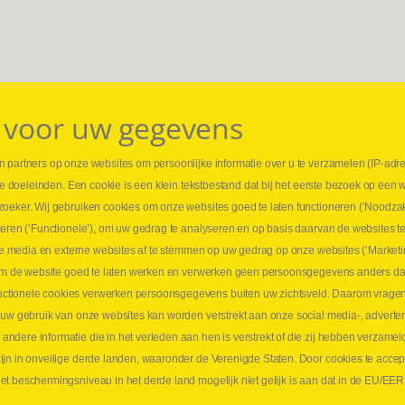
 voor uw gegevens
 partners op onze websites om persoonlijke informatie over u te verzamelen (IP-adr
⏳ L
rse doeleinden. Een cookie is een klein tekstbestand dat bij het eerste bezoek op een 
t
1 juni
zoeker. Wij gebruiken cookies om onze websites goed te laten functioneren (‘Noodzak
Promo
teren (‘Functionele’), om uw gedrag te analyseren en op basis daarvan de websites t
ders
meer 
iale media en externe websites af te stemmen op uw gedrag op onze websites (‘Marketi
⏳ L
k om de website goed te laten werken en verwerken geen persoonsgegevens anders da
sne
tionele cookies verwerken persoonsgegevens buiten uw zichtsveld. Daarom vragen w
langen
 uw gebruik van onze websites kan worden verstrekt aan onze social media-, adverten
1 juni
dere informatie die in het verleden aan hen is verstrekt of die zij hebben verzamel
Lee
jn in onveilige derde landen, waaronder de Verenigde Staten. Door cookies te accep
t beschermingsniveau in het derde land mogelijk niet gelijk is aan dat in de EU/EER