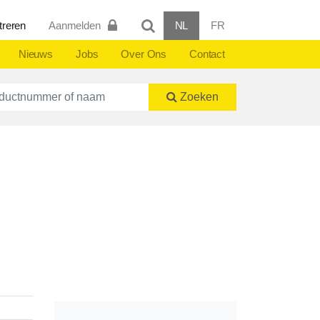
treren
Aanmelden
NL
FR
Nieuws
Jobs
Over Ons
Contact
ctnummer of naam
Zoeken