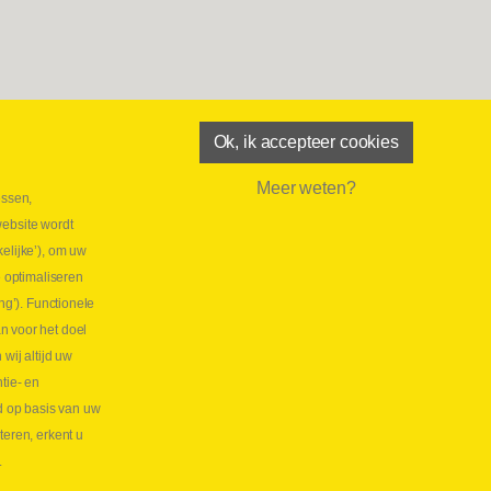
Ok, ik accepteer cookies
Meer weten?
essen,
aatste maand Webtec-promotie!
website wordt
 2026
elijke’), om uw
tie Webtec Draagbare Hydraulische Testers
Lees
e optimaliseren
NL
ng’). Functionele
aatste kans voor onze promo
n voor het doel
lkoppelingen!
ij altijd uw
tie- en
 2026
d op basis van uw
s meer NL
teren, erkent u
.