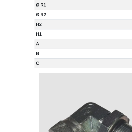
Ø R1
Ø R2
H2
H1
A
B
C