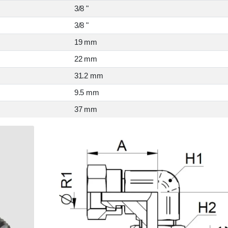
3/8 "
3/8 "
19 mm
22 mm
31.2 mm
9.5 mm
37 mm