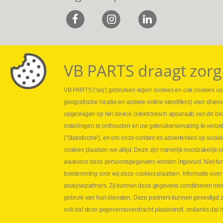
VB PARTS draagt zorg
VB PARTS (‘wij’) gebruiken eigen cookies en ook cookies van
Webshop
Leveringen
geografische locatie en andere online identifiers) voor dive
Nieuws
Drukcontrole se
opgeslagen op het device (elektronisch apparaat) van de be
Jobs
Persmaten
instellingen te onthouden en uw gebruikerservaring te verbe
Contact
Herstellen cilin
(‘Statistische’), en om onze content en advertenties op soc
Hoe opmeten?
cookies plaatsen we altijd. Deze zijn namelijk noodzakelij
Hydrogroepen
waarvoor deze persoonsgegevens worden ingevuld. Niet-func
Hydraulische s
toestemming voor wij deze cookies plaatsen. Informatie over
analysepartners. Zij kunnen deze gegevens combineren met an
Contact VB Parts
gebruik van hun diensten. Deze partners kunnen gevestigd zi
Abraham Hansstraat 7
,
B-8800 Roeselare
ook dat deze gegevensoverdracht plaatsvindt, ondanks dat he
Tel.
+32 (0)51 24 06 05