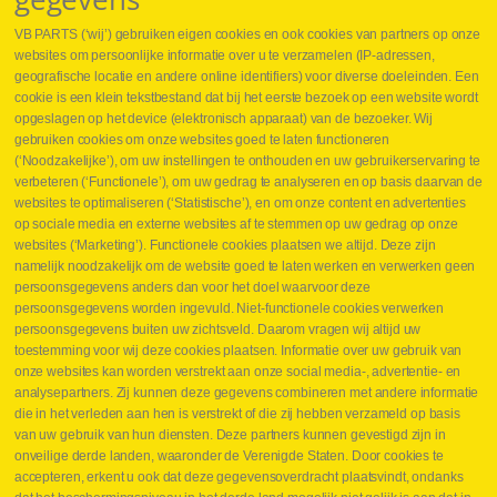
VB PARTS (‘wij’) gebruiken eigen cookies en ook cookies van partners op onze
websites om persoonlijke informatie over u te verzamelen (IP-adressen,
geografische locatie en andere online identifiers) voor diverse doeleinden. Een
cookie is een klein tekstbestand dat bij het eerste bezoek op een website wordt
Webshop
opgeslagen op het device (elektronisch apparaat) van de bezoeker. Wij
Nieuws
gebruiken cookies om onze websites goed te laten functioneren
Jobs
(‘Noodzakelijke’), om uw instellingen te onthouden en uw gebruikerservaring te
Contact
verbeteren (‘Functionele’), om uw gedrag te analyseren en op basis daarvan de
websites te optimaliseren (‘Statistische’), en om onze content en advertenties
Leveringen
op sociale media en externe websites af te stemmen op uw gedrag op onze
Drukcontrole set
websites (‘Marketing’). Functionele cookies plaatsen we altijd. Deze zijn
Persmaten
namelijk noodzakelijk om de website goed te laten werken en verwerken geen
Herstellen cilinders
persoonsgegevens anders dan voor het doel waarvoor deze
Hoe opmeten?
persoonsgegevens worden ingevuld. Niet-functionele cookies verwerken
Hydrogroepen
persoonsgegevens buiten uw zichtsveld. Daarom vragen wij altijd uw
Hydraulische slangen
toestemming voor wij deze cookies plaatsen. Informatie over uw gebruik van
onze websites kan worden verstrekt aan onze social media-, advertentie- en
Contact VB Parts
analysepartners. Zij kunnen deze gegevens combineren met andere informatie
Abraham Hansstraat 7
,
B-8800 Roeselare
die in het verleden aan hen is verstrekt of die zij hebben verzameld op basis
Tel.
+32 (0)51 24 06 05
van uw gebruik van hun diensten. Deze partners kunnen gevestigd zijn in
onveilige derde landen, waaronder de Verenigde Staten. Door cookies te
E-mail
info@vbparts.be
accepteren, erkent u ook dat deze gegevensoverdracht plaatsvindt, ondanks
⏳ Laatste maand Webtec-promotie!