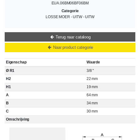
EUA.06BM06BF06BM
Categorie
LOSSE MOER - UITW - UITW
Terug naar cataloog
Naar product categorie
Eigenschap
Waarde
Ø R1
3/8 "
H2
22 mm
H1
19 mm
A
64 mm
B
34 mm
C
30 mm
Omschrijving