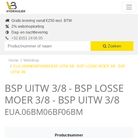
Skip to main content
HYDRAULIEK
Gratis levering vanaf €250 excl. BTW
2% webshopkorting
Dag- en nachtlevering
+32 (0)51 24 06 05
Productnummer of naam
Zoeken
Home
Webshop
EUA.06BM06BF06BM BSP UITW 3/8 - BSP LOSSE MOER 3/8 - BSP
UITW 3/8
BSP UITW 3/8 - BSP LOSSE
MOER 3/8 - BSP UITW 3/8
EUA.06BM06BF06BM
Productnummer