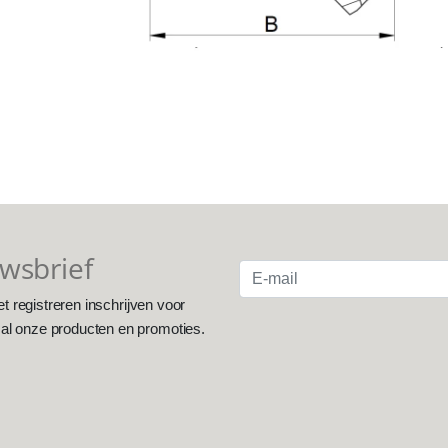
uwsbrief
et registreren inschrijven voor
 al onze producten en promoties.