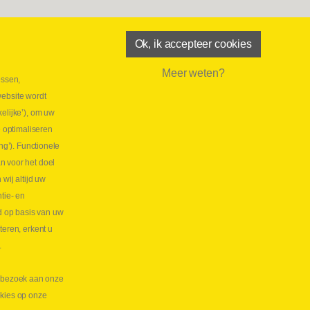
Ok, ik accepteer cookies
Meer weten?
essen,
aatste maand Webtec-promotie!
website wordt
 2026
elijke’), om uw
tie Webtec Draagbare Hydraulische Testers
Lees
e optimaliseren
NL
ng’). Functionele
aatste kans voor onze promo
n voor het doel
lkoppelingen!
ij altijd uw
tie- en
 2026
d op basis van uw
s meer NL
teren, erkent u
.
te bezoek aan onze
okies op onze