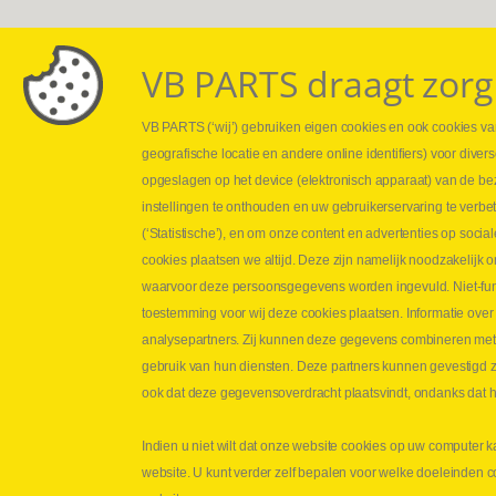
VB PARTS draagt zorg
VB PARTS (‘wij’) gebruiken eigen cookies en ook cookies van
Webshop
Leveringen
geografische locatie en andere online identifiers) voor dive
Nieuws
Drukcontrole se
opgeslagen op het device (elektronisch apparaat) van de be
Jobs
Persmaten
instellingen te onthouden en uw gebruikerservaring te verbe
Contact
Herstellen cilin
(‘Statistische’), en om onze content en advertenties op soc
Hoe opmeten?
cookies plaatsen we altijd. Deze zijn namelijk noodzakelij
Hydrogroepen
waarvoor deze persoonsgegevens worden ingevuld. Niet-func
Hydraulische s
toestemming voor wij deze cookies plaatsen. Informatie over
analysepartners. Zij kunnen deze gegevens combineren met an
Contact VB Parts
gebruik van hun diensten. Deze partners kunnen gevestigd zi
Abraham Hansstraat 7
,
B-8800 Roeselare
ook dat deze gegevensoverdracht plaatsvindt, ondanks dat he
Tel.
+32 (0)51 24 06 05
Indien u niet wilt dat onze website cookies op uw computer k
E-mail
info@vbparts.be
website. U kunt verder zelf bepalen voor welke doeleinden 