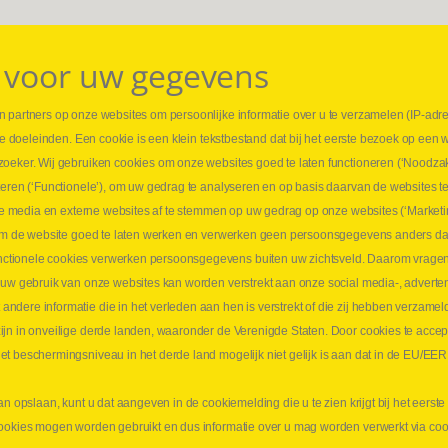
 voor uw gegevens
 partners op onze websites om persoonlijke informatie over u te verzamelen (IP-adr
⏳ L
rse doeleinden. Een cookie is een klein tekstbestand dat bij het eerste bezoek op een 
t
1 juni
zoeker. Wij gebruiken cookies om onze websites goed te laten functioneren (‘Noodzak
Promo
teren (‘Functionele’), om uw gedrag te analyseren en op basis daarvan de websites t
ders
meer 
iale media en externe websites af te stemmen op uw gedrag op onze websites (‘Marketi
⏳ L
k om de website goed te laten werken en verwerken geen persoonsgegevens anders da
sne
tionele cookies verwerken persoonsgegevens buiten uw zichtsveld. Daarom vragen w
langen
 uw gebruik van onze websites kan worden verstrekt aan onze social media-, adverten
1 juni
dere informatie die in het verleden aan hen is verstrekt of die zij hebben verzamel
Lee
jn in onveilige derde landen, waaronder de Verenigde Staten. Door cookies te accep
t beschermingsniveau in het derde land mogelijk niet gelijk is aan dat in de EU/EER
an opslaan, kunt u dat aangeven in de cookiemelding die u te zien krijgt bij het eers
cookies mogen worden gebruikt en dus informatie over u mag worden verwerkt via co