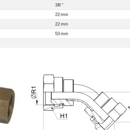
3/8 "
22 mm
22 mm
53 mm