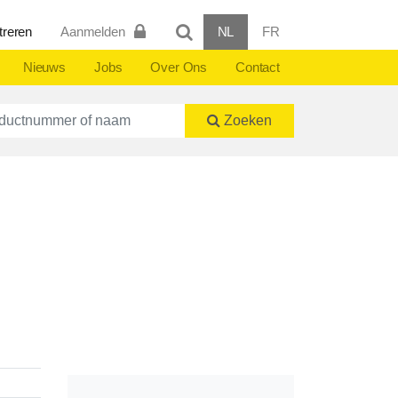
treren
Aanmelden
NL
FR
Nieuws
Jobs
Over Ons
Contact
ctnummer of naam
Zoeken