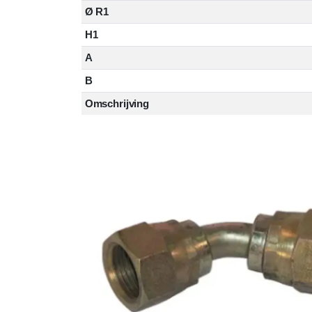
Ø R1
H1
A
B
Omschrijving