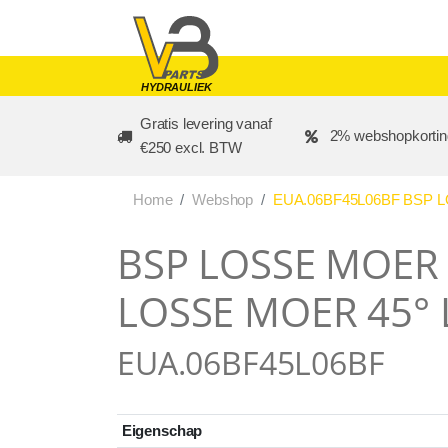
Skip to main content
HYDRAULIEK
Gratis levering vanaf
2% webshopkortin
€250 excl. BTW
Home
Webshop
EUA.06BF45L06BF BSP L
BSP LOSSE MOER 3
LOSSE MOER 45° 
EUA.06BF45L06BF
Eigenschap