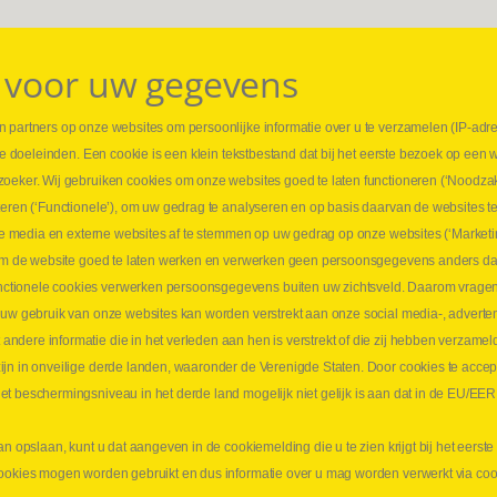
 voor uw gegevens
 partners op onze websites om persoonlijke informatie over u te verzamelen (IP-adr
⏳ L
rse doeleinden. Een cookie is een klein tekstbestand dat bij het eerste bezoek op een 
t
1 juni
zoeker. Wij gebruiken cookies om onze websites goed te laten functioneren (‘Noodzak
Promo
teren (‘Functionele’), om uw gedrag te analyseren en op basis daarvan de websites t
ders
meer 
iale media en externe websites af te stemmen op uw gedrag op onze websites (‘Marketi
⏳ L
k om de website goed te laten werken en verwerken geen persoonsgegevens anders da
sne
tionele cookies verwerken persoonsgegevens buiten uw zichtsveld. Daarom vragen w
langen
 uw gebruik van onze websites kan worden verstrekt aan onze social media-, adverten
1 juni
dere informatie die in het verleden aan hen is verstrekt of die zij hebben verzamel
Lee
jn in onveilige derde landen, waaronder de Verenigde Staten. Door cookies te accep
t beschermingsniveau in het derde land mogelijk niet gelijk is aan dat in de EU/EER
an opslaan, kunt u dat aangeven in de cookiemelding die u te zien krijgt bij het eers
cookies mogen worden gebruikt en dus informatie over u mag worden verwerkt via co