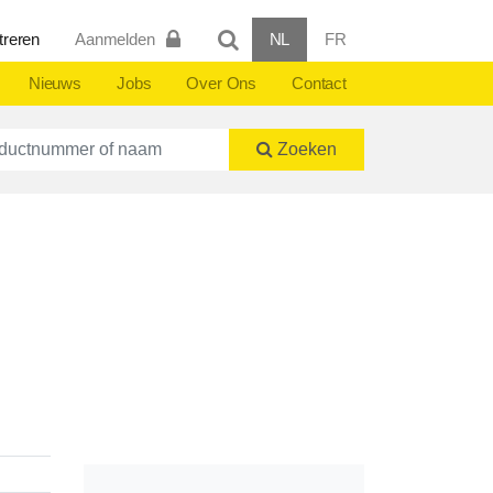
treren
Aanmelden
NL
FR
Nieuws
Jobs
Over Ons
Contact
ctnummer of naam
Zoeken