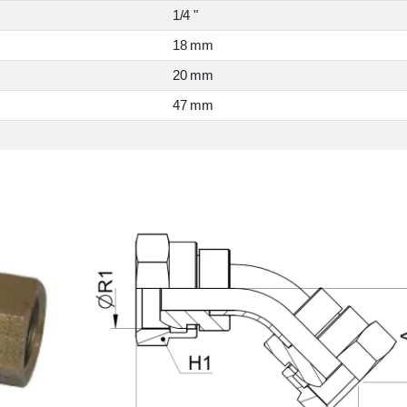
1/4 "
18 mm
20 mm
47 mm