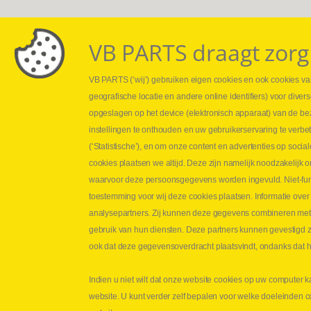
VB PARTS draagt zorg
VB PARTS (‘wij’) gebruiken eigen cookies en ook cookies van
Webshop
Leveringen
geografische locatie en andere online identifiers) voor dive
Nieuws
Drukcontrole se
opgeslagen op het device (elektronisch apparaat) van de be
Jobs
Persmaten
instellingen te onthouden en uw gebruikerservaring te verbe
Contact
Herstellen cilin
(‘Statistische’), en om onze content en advertenties op soc
Hoe opmeten?
cookies plaatsen we altijd. Deze zijn namelijk noodzakelij
Hydrogroepen
waarvoor deze persoonsgegevens worden ingevuld. Niet-func
Hydraulische s
toestemming voor wij deze cookies plaatsen. Informatie over
analysepartners. Zij kunnen deze gegevens combineren met an
Contact VB Parts
gebruik van hun diensten. Deze partners kunnen gevestigd zi
Abraham Hansstraat 7
,
B-8800 Roeselare
ook dat deze gegevensoverdracht plaatsvindt, ondanks dat he
Tel.
+32 (0)51 24 06 05
Indien u niet wilt dat onze website cookies op uw computer k
E-mail
info@vbparts.be
website. U kunt verder zelf bepalen voor welke doeleinden 