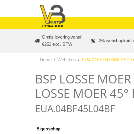
Skip to main content
HYDRAULIEK
Gratis levering vanaf
2% webshopkortin
€250 excl. BTW
Home
Webshop
EUA.04BF45L04BF BSP L
BSP LOSSE MOER 1
LOSSE MOER 45° 
EUA.04BF45L04BF
Eigenschap