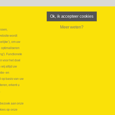
Ok, ik accepteer cookies
Meer weten?
essen,
aatste maand Webtec-promotie!
website wordt
 2026
elijke’), om uw
tie Webtec Draagbare Hydraulische Testers
Lees
e optimaliseren
NL
ng’). Functionele
aatste kans voor onze promo
n voor het doel
lkoppelingen!
ij altijd uw
tie- en
 2026
d op basis van uw
s meer NL
teren, erkent u
.
te bezoek aan onze
okies op onze