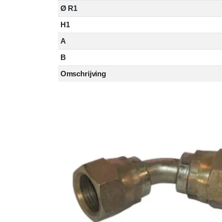
Ø R1
H1
A
B
Omschrijving