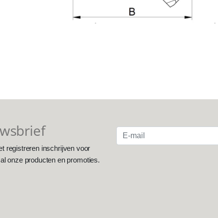
uwsbrief
et registreren inschrijven voor
 al onze producten en promoties.