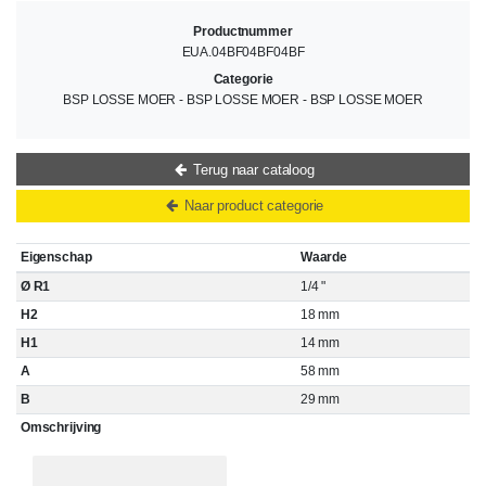
Productnummer
EUA.04BF04BF04BF
Categorie
BSP LOSSE MOER - BSP LOSSE MOER - BSP LOSSE MOER
Terug naar cataloog
Naar product categorie
Eigenschap
Waarde
Ø R1
1/4 "
H2
18 mm
H1
14 mm
A
58 mm
B
29 mm
Omschrijving