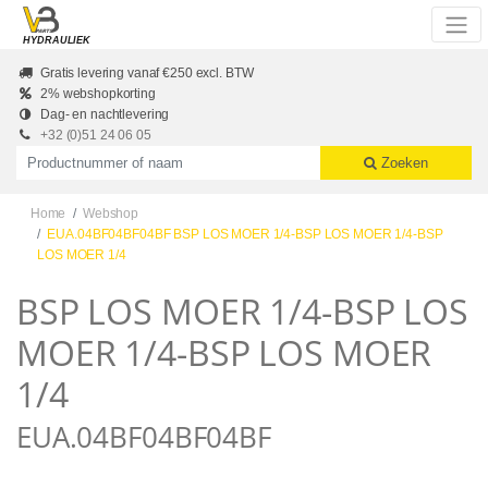
Skip to main content
HYDRAULIEK
Gratis levering vanaf €250 excl. BTW
2% webshopkorting
Dag- en nachtlevering
+32 (0)51 24 06 05
Productnummer of naam
Zoeken
Home
Webshop
EUA.04BF04BF04BF BSP LOS MOER 1/4-BSP LOS MOER 1/4-BSP
LOS MOER 1/4
BSP LOS MOER 1/4-BSP LOS
MOER 1/4-BSP LOS MOER
1/4
EUA.04BF04BF04BF