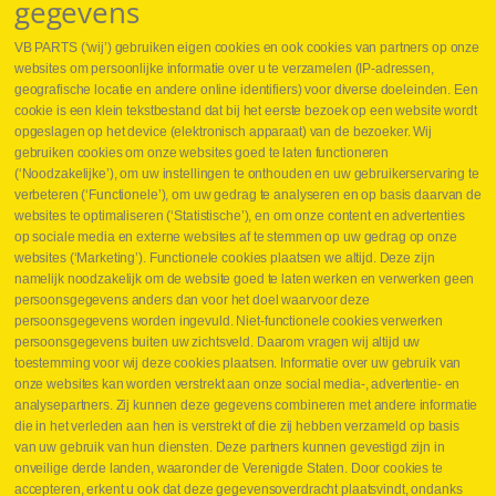
gegevens
VB PARTS (‘wij’) gebruiken eigen cookies en ook cookies van partners op onze
websites om persoonlijke informatie over u te verzamelen (IP-adressen,
geografische locatie en andere online identifiers) voor diverse doeleinden. Een
cookie is een klein tekstbestand dat bij het eerste bezoek op een website wordt
Webshop
opgeslagen op het device (elektronisch apparaat) van de bezoeker. Wij
Nieuws
gebruiken cookies om onze websites goed te laten functioneren
Jobs
(‘Noodzakelijke’), om uw instellingen te onthouden en uw gebruikerservaring te
Contact
verbeteren (‘Functionele’), om uw gedrag te analyseren en op basis daarvan de
websites te optimaliseren (‘Statistische’), en om onze content en advertenties
Leveringen
op sociale media en externe websites af te stemmen op uw gedrag op onze
Drukcontrole set
websites (‘Marketing’). Functionele cookies plaatsen we altijd. Deze zijn
Persmaten
namelijk noodzakelijk om de website goed te laten werken en verwerken geen
Herstellen cilinders
persoonsgegevens anders dan voor het doel waarvoor deze
Hoe opmeten?
persoonsgegevens worden ingevuld. Niet-functionele cookies verwerken
Hydrogroepen
persoonsgegevens buiten uw zichtsveld. Daarom vragen wij altijd uw
Hydraulische slangen
toestemming voor wij deze cookies plaatsen. Informatie over uw gebruik van
onze websites kan worden verstrekt aan onze social media-, advertentie- en
Contact VB Parts
analysepartners. Zij kunnen deze gegevens combineren met andere informatie
Abraham Hansstraat 7
,
B-8800 Roeselare
die in het verleden aan hen is verstrekt of die zij hebben verzameld op basis
Tel.
+32 (0)51 24 06 05
van uw gebruik van hun diensten. Deze partners kunnen gevestigd zijn in
onveilige derde landen, waaronder de Verenigde Staten. Door cookies te
E-mail
info@vbparts.be
accepteren, erkent u ook dat deze gegevensoverdracht plaatsvindt, ondanks