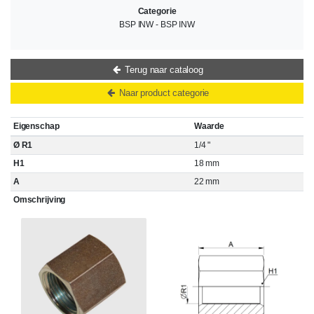
Categorie
BSP INW - BSP INW
Terug naar cataloog
Naar product categorie
Eigenschap
Waarde
Ø R1
1/4 "
H1
18 mm
A
22 mm
Omschrijving