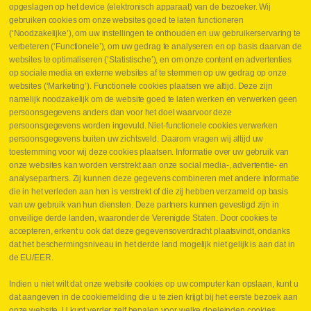
Webshop
opgeslagen op het device (elektronisch apparaat) van de bezoeker. Wij
Nieuws
gebruiken cookies om onze websites goed te laten functioneren
Jobs
(‘Noodzakelijke’), om uw instellingen te onthouden en uw gebruikerservaring te
Contact
verbeteren (‘Functionele’), om uw gedrag te analyseren en op basis daarvan de
websites te optimaliseren (‘Statistische’), en om onze content en advertenties
Leveringen
op sociale media en externe websites af te stemmen op uw gedrag op onze
Drukcontrole set
websites (‘Marketing’). Functionele cookies plaatsen we altijd. Deze zijn
Persmaten
namelijk noodzakelijk om de website goed te laten werken en verwerken geen
Herstellen cilinders
persoonsgegevens anders dan voor het doel waarvoor deze
Hoe opmeten?
persoonsgegevens worden ingevuld. Niet-functionele cookies verwerken
Hydrogroepen
persoonsgegevens buiten uw zichtsveld. Daarom vragen wij altijd uw
Hydraulische slangen
toestemming voor wij deze cookies plaatsen. Informatie over uw gebruik van
onze websites kan worden verstrekt aan onze social media-, advertentie- en
Contact VB Parts
analysepartners. Zij kunnen deze gegevens combineren met andere informatie
Abraham Hansstraat 7
,
B-8800 Roeselare
die in het verleden aan hen is verstrekt of die zij hebben verzameld op basis
Tel.
+32 (0)51 24 06 05
van uw gebruik van hun diensten. Deze partners kunnen gevestigd zijn in
onveilige derde landen, waaronder de Verenigde Staten. Door cookies te
E-mail
info@vbparts.be
accepteren, erkent u ook dat deze gegevensoverdracht plaatsvindt, ondanks
⏳ Laatste maand Webtec-promotie!
dat het beschermingsniveau in het derde land mogelijk niet gelijk is aan dat in
de EU/EER.
1 juni 2026
Promotie Webtec Draagbare Hydraulische Testers
Lees meer NL
Indien u niet wilt dat onze website cookies op uw computer kan opslaan, kunt u
dat aangeven in de cookiemelding die u te zien krijgt bij het eerste bezoek aan
⏳ Laatste kans voor onze promo
onze website. U kunt verder zelf bepalen voor welke doeleinden cookies