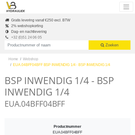
Skip to main content
HYDRAULIEK
Gratis levering vanaf €250 excl. BTW
2% webshopkorting
Dag- en nachtlevering
+32 (0)51 24 06 05
Productnummer of naam
Zoeken
Home
Webshop
EUA.04BFF04BFF BSP INWENDIG 1/4 - BSP INWENDIG 1/4
BSP INWENDIG 1/4 - BSP
INWENDIG 1/4
EUA.04BFF04BFF
Productnummer
EUA.04BFF04BFF