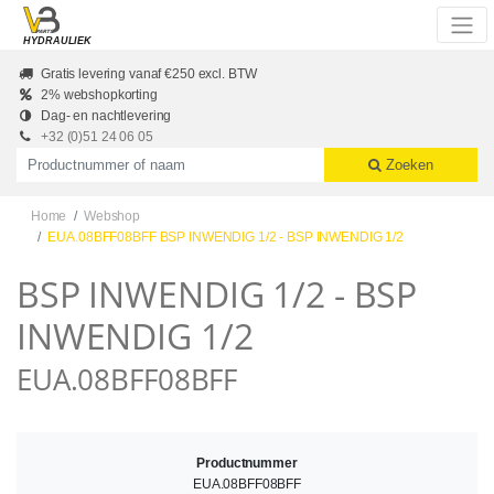
Skip to main content
HYDRAULIEK
Gratis levering vanaf €250 excl. BTW
2% webshopkorting
Dag- en nachtlevering
+32 (0)51 24 06 05
Productnummer of naam
Zoeken
Home
Webshop
EUA.08BFF08BFF BSP INWENDIG 1/2 - BSP INWENDIG 1/2
BSP INWENDIG 1/2 - BSP
INWENDIG 1/2
EUA.08BFF08BFF
Productnummer
EUA.08BFF08BFF