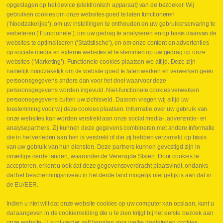
Webshop
opgeslagen op het device (elektronisch apparaat) van de bezoeker. Wij
Nieuws
gebruiken cookies om onze websites goed te laten functioneren
Jobs
(‘Noodzakelijke’), om uw instellingen te onthouden en uw gebruikerservaring te
Contact
verbeteren (‘Functionele’), om uw gedrag te analyseren en op basis daarvan de
websites te optimaliseren (‘Statistische’), en om onze content en advertenties
Leveringen
op sociale media en externe websites af te stemmen op uw gedrag op onze
Drukcontrole set
websites (‘Marketing’). Functionele cookies plaatsen we altijd. Deze zijn
Persmaten
namelijk noodzakelijk om de website goed te laten werken en verwerken geen
Herstellen cilinders
persoonsgegevens anders dan voor het doel waarvoor deze
Hoe opmeten?
persoonsgegevens worden ingevuld. Niet-functionele cookies verwerken
Hydrogroepen
persoonsgegevens buiten uw zichtsveld. Daarom vragen wij altijd uw
Hydraulische slangen
toestemming voor wij deze cookies plaatsen. Informatie over uw gebruik van
onze websites kan worden verstrekt aan onze social media-, advertentie- en
Contact VB Parts
analysepartners. Zij kunnen deze gegevens combineren met andere informatie
Abraham Hansstraat 7
,
B-8800 Roeselare
die in het verleden aan hen is verstrekt of die zij hebben verzameld op basis
Tel.
+32 (0)51 24 06 05
van uw gebruik van hun diensten. Deze partners kunnen gevestigd zijn in
onveilige derde landen, waaronder de Verenigde Staten. Door cookies te
E-mail
info@vbparts.be
accepteren, erkent u ook dat deze gegevensoverdracht plaatsvindt, ondanks
⏳ Laatste maand Webtec-promotie!
dat het beschermingsniveau in het derde land mogelijk niet gelijk is aan dat in
de EU/EER.
1 juni 2026
Promotie Webtec Draagbare Hydraulische Testers
Lees meer NL
Indien u niet wilt dat onze website cookies op uw computer kan opslaan, kunt u
dat aangeven in de cookiemelding die u te zien krijgt bij het eerste bezoek aan
⏳ Laatste kans voor onze promo
onze website. U kunt verder zelf bepalen voor welke doeleinden cookies