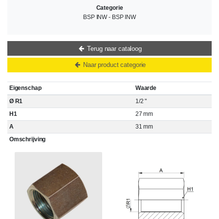
Categorie
BSP INW - BSP INW
Terug naar cataloog
Naar product categorie
Eigenschap
Waarde
Ø R1
1/2 "
H1
27 mm
A
31 mm
Omschrijving