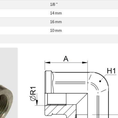
1/8 "
14 mm
16 mm
10 mm