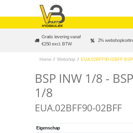
Skip to main content
HYDRAULIEK
Gratis levering vanaf
2% webshopkortin
€250 excl. BTW
Home
Webshop
EUA.02BFF90-02BFF BSP I
BSP INW 1/8 - BS
1/8
EUA.02BFF90-02BFF
Eigenschap