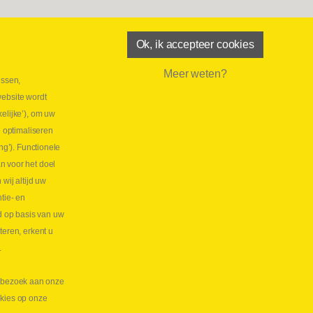
Ok, ik accepteer cookies
Meer weten?
essen,
aatste maand Webtec-promotie!
website wordt
 2026
elijke’), om uw
tie Webtec Draagbare Hydraulische Testers
Lees
e optimaliseren
NL
ng’). Functionele
aatste kans voor onze promo
n voor het doel
lkoppelingen!
ij altijd uw
tie- en
 2026
d op basis van uw
s meer NL
teren, erkent u
.
te bezoek aan onze
okies op onze