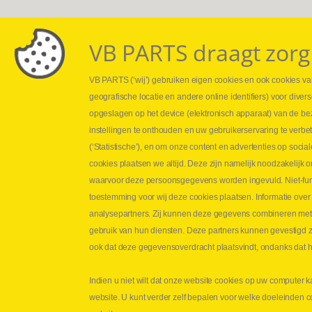
VB PARTS draagt zorg
VB PARTS (‘wij’) gebruiken eigen cookies en ook cookies van
Webshop
Leveringen
geografische locatie en andere online identifiers) voor dive
Nieuws
Drukcontrole se
opgeslagen op het device (elektronisch apparaat) van de be
Jobs
Persmaten
instellingen te onthouden en uw gebruikerservaring te verbe
Contact
Herstellen cilin
(‘Statistische’), en om onze content en advertenties op soc
Hoe opmeten?
cookies plaatsen we altijd. Deze zijn namelijk noodzakelij
Hydrogroepen
waarvoor deze persoonsgegevens worden ingevuld. Niet-func
Hydraulische s
toestemming voor wij deze cookies plaatsen. Informatie over
analysepartners. Zij kunnen deze gegevens combineren met an
Contact VB Parts
gebruik van hun diensten. Deze partners kunnen gevestigd zi
Abraham Hansstraat 7
,
B-8800 Roeselare
ook dat deze gegevensoverdracht plaatsvindt, ondanks dat he
Tel.
+32 (0)51 24 06 05
Indien u niet wilt dat onze website cookies op uw computer k
E-mail
info@vbparts.be
website. U kunt verder zelf bepalen voor welke doeleinden 