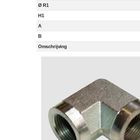
Ø R1
H1
A
B
Omschrijving