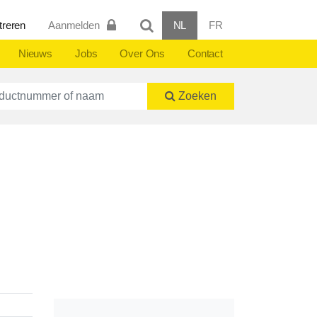
treren
Aanmelden
NL
FR
Nieuws
Jobs
Over Ons
Contact
ctnummer of naam
Zoeken