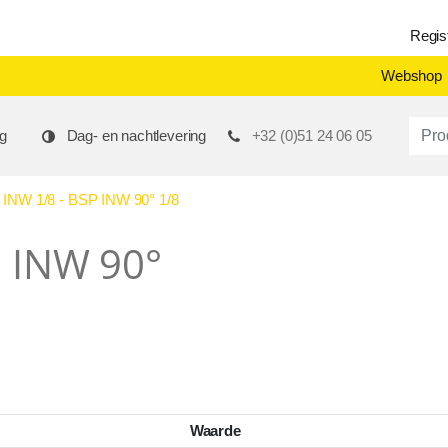
Regis
Webshop
Produ
g
Dag- en nachtlevering
+32 (0)51 24 06 05
NW 1/8 - BSP INW 90° 1/8
P INW 90°
Waarde