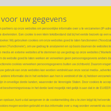
 voor uw gegevens
 partners op onze websites om persoonlijke informatie over u te verzamelen (IP-adr
⏳ L
rse doeleinden. Een cookie is een klein tekstbestand dat bij het eerste bezoek op een 
t
1 juni
zoeker. Wij gebruiken cookies om onze websites goed te laten functioneren (‘Noodzak
Promo
teren (‘Functionele’), om uw gedrag te analyseren en op basis daarvan de websites t
ders
meer 
iale media en externe websites af te stemmen op uw gedrag op onze websites (‘Marketi
⏳ L
k om de website goed te laten werken en verwerken geen persoonsgegevens anders da
sne
tionele cookies verwerken persoonsgegevens buiten uw zichtsveld. Daarom vragen w
langen
 uw gebruik van onze websites kan worden verstrekt aan onze social media-, adverten
1 juni
dere informatie die in het verleden aan hen is verstrekt of die zij hebben verzamel
Lee
jn in onveilige derde landen, waaronder de Verenigde Staten. Door cookies te accep
t beschermingsniveau in het derde land mogelijk niet gelijk is aan dat in de EU/EER
an opslaan, kunt u dat aangeven in de cookiemelding die u te zien krijgt bij het eers
cookies mogen worden gebruikt en dus informatie over u mag worden verwerkt via co