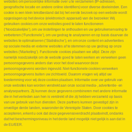
websites om persoonlijke informatie over u te verzamelen (IP-adressen,
geografische locatie en andere online identifiers) voor diverse doeleinden. Een
cookie is een klein tekstbestand dat bij het eerste bezoek op een website wordt
Webshop
opgeslagen op het device (elektronisch apparaat) van de bezoeker. Wij
Nieuws
gebruiken cookies om onze websites goed te laten functioneren
Jobs
(‘Noodzakelijke’), om uw instellingen te onthouden en uw gebruikerservaring te
Contact
verbeteren (‘Functionele’), om uw gedrag te analyseren en op basis daarvan de
websites te optimaliseren (‘Statistische’), en om onze content en advertenties
Leveringen
op sociale media en externe websites af te stemmen op uw gedrag op onze
Drukcontrole set
websites (‘Marketing’). Functionele cookies plaatsen we altijd. Deze zijn
Persmaten
namelijk noodzakelijk om de website goed te laten werken en verwerken geen
Herstellen cilinders
persoonsgegevens anders dan voor het doel waarvoor deze
Hoe opmeten?
persoonsgegevens worden ingevuld. Niet-functionele cookies verwerken
Hydrogroepen
persoonsgegevens buiten uw zichtsveld. Daarom vragen wij altijd uw
Hydraulische slangen
toestemming voor wij deze cookies plaatsen. Informatie over uw gebruik van
onze websites kan worden verstrekt aan onze social media-, advertentie- en
Contact VB Parts
analysepartners. Zij kunnen deze gegevens combineren met andere informatie
Abraham Hansstraat 7
,
B-8800 Roeselare
die in het verleden aan hen is verstrekt of die zij hebben verzameld op basis
Tel.
+32 (0)51 24 06 05
van uw gebruik van hun diensten. Deze partners kunnen gevestigd zijn in
onveilige derde landen, waaronder de Verenigde Staten. Door cookies te
E-mail
info@vbparts.be
accepteren, erkent u ook dat deze gegevensoverdracht plaatsvindt, ondanks
⏳ Laatste maand Webtec-promotie!
dat het beschermingsniveau in het derde land mogelijk niet gelijk is aan dat in
de EU/EER.
1 juni 2026
Promotie Webtec Draagbare Hydraulische Testers
Lees meer NL