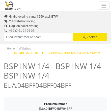
Skip to main content
HYDRAULIEK
Gratis levering vanaf €250 excl. BTW
2% webshopkorting
Dag- en nachtlevering
+32 (0)51 24 06 05
Productnummer of naam
Zoeken
Home
Webshop
EUA.04BFF04BFF04BFF BSP INW 1/4 - BSP INW 1/4 - BSP INW 1/4
BSP INW 1/4 - BSP INW 1/4 -
BSP INW 1/4
EUA.04BFF04BFF04BFF
Productnummer
EUA.04BFF04BFF04BFF