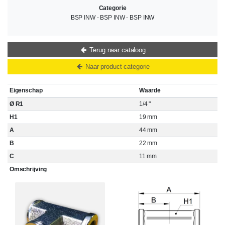
Categorie
BSP INW - BSP INW - BSP INW
Terug naar cataloog
Naar product categorie
Eigenschap
Waarde
Ø R1
1/4 "
H1
19 mm
A
44 mm
B
22 mm
C
11 mm
Omschrijving