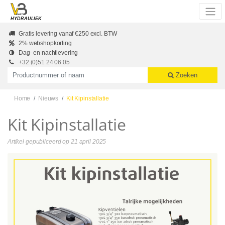
Skip to main content
HYDRAULIEK
Gratis levering vanaf €250 excl. BTW
2% webshopkorting
Dag- en nachtlevering
+32 (0)51 24 06 05
Productnummer of naam
Zoeken
Home
Nieuws
Kit Kipinstallatie
Kit Kipinstallatie
Artikel gepubliceerd op
21 april 2025