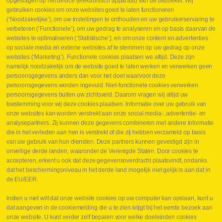
opgeslagen op het device (elektronisch apparaat) van de bezoeker. Wij
Nieuws
gebruiken cookies om onze websites goed te laten functioneren
Jobs
(‘Noodzakelijke’), om uw instellingen te onthouden en uw gebruikerservaring te
Contact
verbeteren (‘Functionele’), om uw gedrag te analyseren en op basis daarvan de
websites te optimaliseren (‘Statistische’), en om onze content en advertenties
Leveringen
op sociale media en externe websites af te stemmen op uw gedrag op onze
Drukcontrole set
websites (‘Marketing’). Functionele cookies plaatsen we altijd. Deze zijn
Persmaten
namelijk noodzakelijk om de website goed te laten werken en verwerken geen
Herstellen cilinders
persoonsgegevens anders dan voor het doel waarvoor deze
Hoe opmeten?
persoonsgegevens worden ingevuld. Niet-functionele cookies verwerken
Hydrogroepen
persoonsgegevens buiten uw zichtsveld. Daarom vragen wij altijd uw
Hydraulische slangen
toestemming voor wij deze cookies plaatsen. Informatie over uw gebruik van
onze websites kan worden verstrekt aan onze social media-, advertentie- en
Contact VB Parts
analysepartners. Zij kunnen deze gegevens combineren met andere informatie
Abraham Hansstraat 7
,
B-8800 Roeselare
die in het verleden aan hen is verstrekt of die zij hebben verzameld op basis
Tel.
+32 (0)51 24 06 05
van uw gebruik van hun diensten. Deze partners kunnen gevestigd zijn in
onveilige derde landen, waaronder de Verenigde Staten. Door cookies te
E-mail
info@vbparts.be
accepteren, erkent u ook dat deze gegevensoverdracht plaatsvindt, ondanks
⏳ Laatste maand Webtec-promotie!
dat het beschermingsniveau in het derde land mogelijk niet gelijk is aan dat in
de EU/EER.
1 juni 2026
Promotie Webtec Draagbare Hydraulische Testers
Lees meer NL
Indien u niet wilt dat onze website cookies op uw computer kan opslaan, kunt u
dat aangeven in de cookiemelding die u te zien krijgt bij het eerste bezoek aan
⏳ Laatste kans voor onze promo
onze website. U kunt verder zelf bepalen voor welke doeleinden cookies