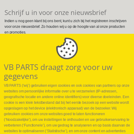
Schrijf u in voor onze nieuwsbrief
Indien u nog geen klant bij ons bent, kunt u zich bij het registreren inschrijven
voor onze nieuwsbrief. Zo houden wij u op de hoogte van al onze producten
en promoties.
Volg ons op Social Media
VB PARTS draagt zorg voor uw
gegevens
VB PARTS (‘wij’) gebruiken eigen cookies en ook cookies van partners op onze
websites om persoonlijke informatie over u te verzamelen (IP-adressen,
geografische locatie en andere online identifiers) voor diverse doeleinden. Een
cookie is een klein tekstbestand dat bij het eerste bezoek op een website wordt
Webshop
opgeslagen op het device (elektronisch apparaat) van de bezoeker. Wij
Nieuws
gebruiken cookies om onze websites goed te laten functioneren
Jobs
(‘Noodzakelijke’), om uw instellingen te onthouden en uw gebruikerservaring te
Contact
verbeteren (‘Functionele’), om uw gedrag te analyseren en op basis daarvan de
websites te optimaliseren (‘Statistische’), en om onze content en advertenties
Leveringen