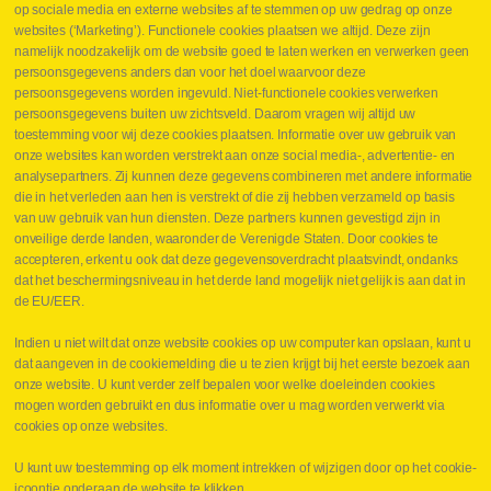
op sociale media en externe websites af te stemmen op uw gedrag op onze
Drukcontrole set
websites (‘Marketing’). Functionele cookies plaatsen we altijd. Deze zijn
Persmaten
namelijk noodzakelijk om de website goed te laten werken en verwerken geen
Herstellen cilinders
persoonsgegevens anders dan voor het doel waarvoor deze
Hoe opmeten?
persoonsgegevens worden ingevuld. Niet-functionele cookies verwerken
Hydrogroepen
persoonsgegevens buiten uw zichtsveld. Daarom vragen wij altijd uw
Hydraulische slangen
toestemming voor wij deze cookies plaatsen. Informatie over uw gebruik van
onze websites kan worden verstrekt aan onze social media-, advertentie- en
Contact VB Parts
analysepartners. Zij kunnen deze gegevens combineren met andere informatie
Abraham Hansstraat 7
,
B-8800 Roeselare
die in het verleden aan hen is verstrekt of die zij hebben verzameld op basis
Tel.
+32 (0)51 24 06 05
van uw gebruik van hun diensten. Deze partners kunnen gevestigd zijn in
onveilige derde landen, waaronder de Verenigde Staten. Door cookies te
E-mail
info@vbparts.be
accepteren, erkent u ook dat deze gegevensoverdracht plaatsvindt, ondanks
⏳ Laatste maand Webtec-promotie!
dat het beschermingsniveau in het derde land mogelijk niet gelijk is aan dat in
de EU/EER.
1 juni 2026
Promotie Webtec Draagbare Hydraulische Testers
Lees meer NL
Indien u niet wilt dat onze website cookies op uw computer kan opslaan, kunt u
dat aangeven in de cookiemelding die u te zien krijgt bij het eerste bezoek aan
⏳ Laatste kans voor onze promo
onze website. U kunt verder zelf bepalen voor welke doeleinden cookies
snelkoppelingen!
mogen worden gebruikt en dus informatie over u mag worden verwerkt via
1 juni 2026
cookies op onze websites.
Lees meer NL
U kunt uw toestemming op elk moment intrekken of wijzigen door op het cookie-
icoontje onderaan de website te klikken.