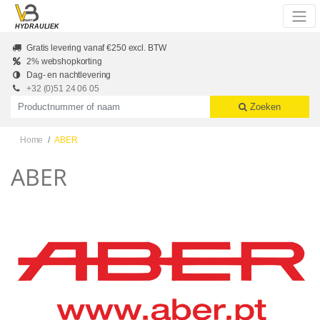
Skip to main content
HYDRAULIEK
Gratis levering vanaf €250 excl. BTW
2% webshopkorting
Dag- en nachtlevering
+32 (0)51 24 06 05
Productnummer of naam
Zoeken
Home
ABER
ABER