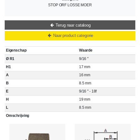
STOP ORF LOSSE MOER
Terug naar cataloog
Naar product categorie
Eigenschap
Waarde
Ø R1
9/16 "
H1
17 mm
A
16 mm
B
8.5 mm
E
9/16 " - 18f
H
19 mm
L
8.5 mm
Omschrijving