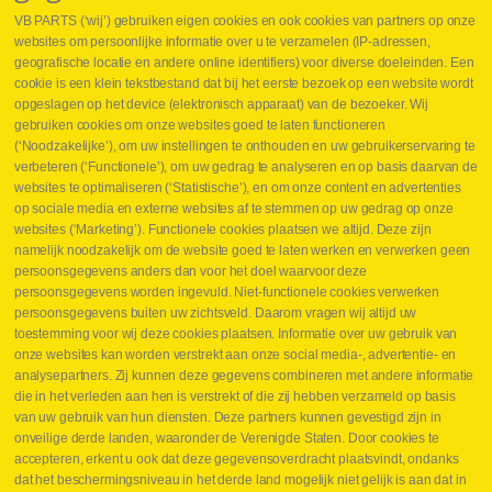
VB PARTS (‘wij’) gebruiken eigen cookies en ook cookies van partners op onze
websites om persoonlijke informatie over u te verzamelen (IP-adressen,
geografische locatie en andere online identifiers) voor diverse doeleinden. Een
cookie is een klein tekstbestand dat bij het eerste bezoek op een website wordt
Webshop
opgeslagen op het device (elektronisch apparaat) van de bezoeker. Wij
Nieuws
gebruiken cookies om onze websites goed te laten functioneren
Jobs
(‘Noodzakelijke’), om uw instellingen te onthouden en uw gebruikerservaring te
Contact
verbeteren (‘Functionele’), om uw gedrag te analyseren en op basis daarvan de
websites te optimaliseren (‘Statistische’), en om onze content en advertenties
Leveringen
op sociale media en externe websites af te stemmen op uw gedrag op onze
Drukcontrole set
websites (‘Marketing’). Functionele cookies plaatsen we altijd. Deze zijn
Persmaten
namelijk noodzakelijk om de website goed te laten werken en verwerken geen
Herstellen cilinders
persoonsgegevens anders dan voor het doel waarvoor deze
Hoe opmeten?
persoonsgegevens worden ingevuld. Niet-functionele cookies verwerken
Hydrogroepen
persoonsgegevens buiten uw zichtsveld. Daarom vragen wij altijd uw
Hydraulische slangen
toestemming voor wij deze cookies plaatsen. Informatie over uw gebruik van
onze websites kan worden verstrekt aan onze social media-, advertentie- en
Contact VB Parts
analysepartners. Zij kunnen deze gegevens combineren met andere informatie
Abraham Hansstraat 7
,
B-8800 Roeselare
die in het verleden aan hen is verstrekt of die zij hebben verzameld op basis
Tel.
+32 (0)51 24 06 05
van uw gebruik van hun diensten. Deze partners kunnen gevestigd zijn in
onveilige derde landen, waaronder de Verenigde Staten. Door cookies te
E-mail
info@vbparts.be
accepteren, erkent u ook dat deze gegevensoverdracht plaatsvindt, ondanks
⏳ Laatste maand Webtec-promotie!
dat het beschermingsniveau in het derde land mogelijk niet gelijk is aan dat in