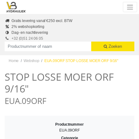
Skip to main content
HYDRAULIEK
Gratis levering vanaf €250 excl. BTW
2% webshopkorting
Dag- en nachtlevering
+32 (0)51 24 06 05
Productnummer of naam
Zoeken
Home
Webshop
EUA.09ORF STOP LOSSE MOER ORF 9/16"
STOP LOSSE MOER ORF
9/16"
EUA.09ORF
Productnummer
EUA.09ORF
Categorie