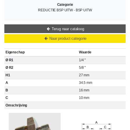
Categorie
REDUCTIE BSP UITW - BSP UITW
Terug naar cataloog
Naar product categorie
Eigenschap
Waarde
Ø R1
1/4 "
Ø R2
5/8 "
H1
27 mm
A
34.5 mm
B
16 mm
C
10 mm
Omschrijving