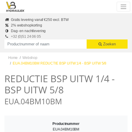
Skip to main content
HYDRAULIEK
Gratis levering vanaf €250 excl. BTW
2% webshopkorting
Dag- en nachtlevering
+32 (0)51 24 06 05
Productnummer of naam
Zoeken
Home
Webshop
EUA.04BM10BM REDUCTIE BSP UITW 1/4 - BSP UITW 5/8
REDUCTIE BSP UITW 1/4 -
BSP UITW 5/8
EUA.04BM10BM
Productnummer
EUA.04BM10BM