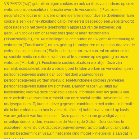
VB PARTS (‘wij’) gebruiken eigen cookies en ook cookies van partners op onze
websites om persoonlijke informatie over u te verzamelen (IP-adressen,
geografische locatie en andere online identifiers) voor diverse doeleinden. Een
cookie is een klein tekstbestand dat bij het eerste bezoek op een website wordt
Webshop
opgeslagen op het device (elektronisch apparaat) van de bezoeker. Wij
Nieuws
gebruiken cookies om onze websites goed te laten functioneren
Jobs
(‘Noodzakelijke’), om uw instellingen te onthouden en uw gebruikerservaring te
Contact
verbeteren (‘Functionele’), om uw gedrag te analyseren en op basis daarvan de
websites te optimaliseren (‘Statistische’), en om onze content en advertenties
Leveringen
op sociale media en externe websites af te stemmen op uw gedrag op onze
Drukcontrole set
websites (‘Marketing’). Functionele cookies plaatsen we altijd. Deze zijn
Persmaten
namelijk noodzakelijk om de website goed te laten werken en verwerken geen
Herstellen cilinders
persoonsgegevens anders dan voor het doel waarvoor deze
Hoe opmeten?
persoonsgegevens worden ingevuld. Niet-functionele cookies verwerken
Hydrogroepen
persoonsgegevens buiten uw zichtsveld. Daarom vragen wij altijd uw
Hydraulische slangen
toestemming voor wij deze cookies plaatsen. Informatie over uw gebruik van
onze websites kan worden verstrekt aan onze social media-, advertentie- en
Contact VB Parts
analysepartners. Zij kunnen deze gegevens combineren met andere informatie
Abraham Hansstraat 7
,
B-8800 Roeselare
die in het verleden aan hen is verstrekt of die zij hebben verzameld op basis
Tel.
+32 (0)51 24 06 05
van uw gebruik van hun diensten. Deze partners kunnen gevestigd zijn in
onveilige derde landen, waaronder de Verenigde Staten. Door cookies te
E-mail
info@vbparts.be
accepteren, erkent u ook dat deze gegevensoverdracht plaatsvindt, ondanks
⏳ Laatste maand Webtec-promotie!
dat het beschermingsniveau in het derde land mogelijk niet gelijk is aan dat in