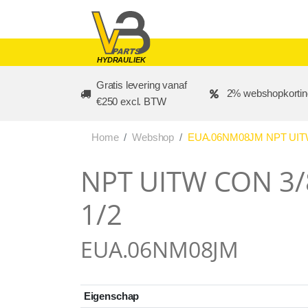
Skip to main content
HYDRAULIEK
Gratis levering vanaf
2% webshopkortin
€250 excl. BTW
Home
Webshop
EUA.06NM08JM NPT UITW 
NPT UITW CON 3/8
1/2
EUA.06NM08JM
Eigenschap