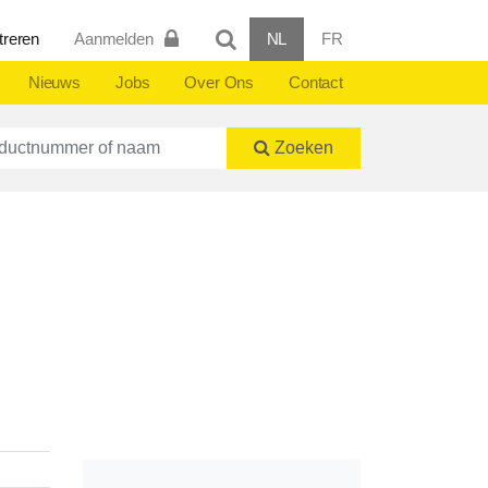
treren
Aanmelden
NL
FR
Nieuws
Jobs
Over Ons
Contact
ctnummer of naam
Zoeken