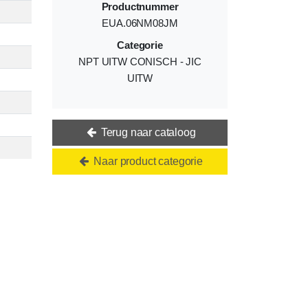
Productnummer
EUA.06NM08JM
Categorie
NPT UITW CONISCH - JIC
UITW
Terug naar cataloog
Naar product categorie