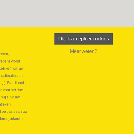
Ok, ik accepteer cookies
Meer weten?
essen,
aatste maand Webtec-promotie!
website wordt
 2026
elijke’), om uw
tie Webtec Draagbare Hydraulische Testers
Lees
e optimaliseren
NL
ng’). Functionele
aatste kans voor onze promo
n voor het doel
lkoppelingen!
ij altijd uw
tie- en
 2026
d op basis van uw
s meer NL
teren, erkent u
.