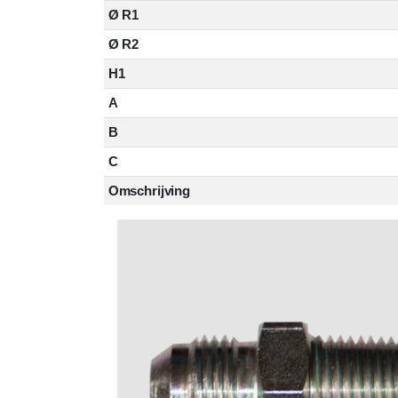
Ø R1
Ø R2
H1
A
B
C
Omschrijving