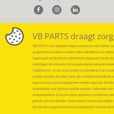
VB PARTS draagt zorg
VB PARTS (‘wij’) gebruiken eigen cookies en ook cookies van
Webshop
Leveringen
geografische locatie en andere online identifiers) voor dive
Nieuws
Drukcontrole se
opgeslagen op het device (elektronisch apparaat) van de be
Jobs
Persmaten
instellingen te onthouden en uw gebruikerservaring te verbe
Contact
Herstellen cilin
(‘Statistische’), en om onze content en advertenties op soc
Hoe opmeten?
cookies plaatsen we altijd. Deze zijn namelijk noodzakelij
Hydrogroepen
waarvoor deze persoonsgegevens worden ingevuld. Niet-func
Hydraulische s
toestemming voor wij deze cookies plaatsen. Informatie over
analysepartners. Zij kunnen deze gegevens combineren met an
Contact VB Parts
gebruik van hun diensten. Deze partners kunnen gevestigd zi
Abraham Hansstraat 7
,
B-8800 Roeselare
ook dat deze gegevensoverdracht plaatsvindt, ondanks dat he
Tel.
+32 (0)51 24 06 05