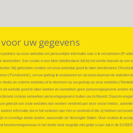
 voor uw gegevens
 partners op onze websites om persoonlijke informatie over u te verzamelen (IP-adr
⏳ L
rse doeleinden. Een cookie is een klein tekstbestand dat bij het eerste bezoek op een 
t
1 juni
zoeker. Wij gebruiken cookies om onze websites goed te laten functioneren (‘Noodzak
Promo
teren (‘Functionele’), om uw gedrag te analyseren en op basis daarvan de websites t
ders
meer 
iale media en externe websites af te stemmen op uw gedrag op onze websites (‘Marketi
⏳ L
k om de website goed te laten werken en verwerken geen persoonsgegevens anders da
sne
tionele cookies verwerken persoonsgegevens buiten uw zichtsveld. Daarom vragen w
langen
 uw gebruik van onze websites kan worden verstrekt aan onze social media-, adverten
1 juni
dere informatie die in het verleden aan hen is verstrekt of die zij hebben verzamel
Lee
jn in onveilige derde landen, waaronder de Verenigde Staten. Door cookies te accep
t beschermingsniveau in het derde land mogelijk niet gelijk is aan dat in de EU/EER