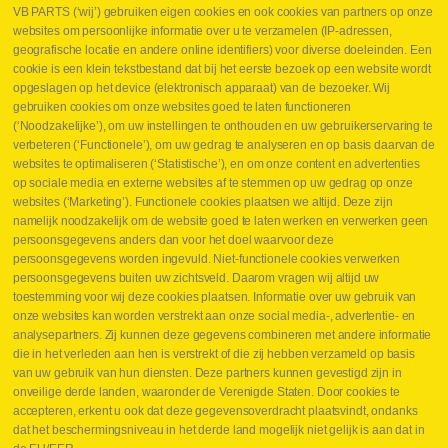
VB PARTS (‘wij’) gebruiken eigen cookies en ook cookies van partners op onze
websites om persoonlijke informatie over u te verzamelen (IP-adressen,
geografische locatie en andere online identifiers) voor diverse doeleinden. Een
cookie is een klein tekstbestand dat bij het eerste bezoek op een website wordt
Webshop
opgeslagen op het device (elektronisch apparaat) van de bezoeker. Wij
Nieuws
gebruiken cookies om onze websites goed te laten functioneren
Jobs
(‘Noodzakelijke’), om uw instellingen te onthouden en uw gebruikerservaring te
Contact
verbeteren (‘Functionele’), om uw gedrag te analyseren en op basis daarvan de
websites te optimaliseren (‘Statistische’), en om onze content en advertenties
Leveringen
op sociale media en externe websites af te stemmen op uw gedrag op onze
Drukcontrole set
websites (‘Marketing’). Functionele cookies plaatsen we altijd. Deze zijn
Persmaten
namelijk noodzakelijk om de website goed te laten werken en verwerken geen
Herstellen cilinders
persoonsgegevens anders dan voor het doel waarvoor deze
Hoe opmeten?
persoonsgegevens worden ingevuld. Niet-functionele cookies verwerken
Hydrogroepen
persoonsgegevens buiten uw zichtsveld. Daarom vragen wij altijd uw
Hydraulische slangen
toestemming voor wij deze cookies plaatsen. Informatie over uw gebruik van
onze websites kan worden verstrekt aan onze social media-, advertentie- en
Contact VB Parts
analysepartners. Zij kunnen deze gegevens combineren met andere informatie
Abraham Hansstraat 7
,
B-8800 Roeselare
die in het verleden aan hen is verstrekt of die zij hebben verzameld op basis
Tel.
+32 (0)51 24 06 05
van uw gebruik van hun diensten. Deze partners kunnen gevestigd zijn in
onveilige derde landen, waaronder de Verenigde Staten. Door cookies te
E-mail
info@vbparts.be
accepteren, erkent u ook dat deze gegevensoverdracht plaatsvindt, ondanks
⏳ Laatste maand Webtec-promotie!
dat het beschermingsniveau in het derde land mogelijk niet gelijk is aan dat in