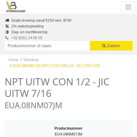
Skip to main content
HYDRAULIEK
Gratis levering vanaf €250 excl. BTW
2% webshopkorting
Dag- en nachtlevering
+32 (0)51 24 06 05
Productnummer of naam
Zoeken
Home
Webshop
EUA.08NM07JM NPT UITW CON 1/2 - JIC UITW 7/16
NPT UITW CON 1/2 - JIC
UITW 7/16
EUA.08NM07JM
Productnummer
EUA.08NM07JM