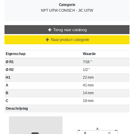
Categorie
NPT UITW CONISCH - JIC UITW
Terug naar cataloog
Naar product categorie
Eigenschap
Waarde
Ø R1
7/16 "
Ø R2
1/2 "
H1
22 mm
A
41 mm
B
14 mm
C
19 mm
Omschrijving