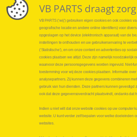
VB PARTS draagt zorg
VB PARTS (‘wij’) gebruiken eigen cookies en ook cookies van
Webshop
Leveringen
geografische locatie en andere online identifiers) voor dive
Nieuws
Drukcontrole se
opgeslagen op het device (elektronisch apparaat) van de be
Jobs
Persmaten
instellingen te onthouden en uw gebruikerservaring te verbe
Contact
Herstellen cilin
(‘Statistische’), en om onze content en advertenties op soc
Hoe opmeten?
cookies plaatsen we altijd. Deze zijn namelijk noodzakelij
Hydrogroepen
waarvoor deze persoonsgegevens worden ingevuld. Niet-func
Hydraulische s
toestemming voor wij deze cookies plaatsen. Informatie over
analysepartners. Zij kunnen deze gegevens combineren met an
Contact VB Parts
gebruik van hun diensten. Deze partners kunnen gevestigd zi
Abraham Hansstraat 7
,
B-8800 Roeselare
ook dat deze gegevensoverdracht plaatsvindt, ondanks dat he
Tel.
+32 (0)51 24 06 05
Indien u niet wilt dat onze website cookies op uw computer k
E-mail
info@vbparts.be
website. U kunt verder zelf bepalen voor welke doeleinden 
Copyright
©
2026
VB Parts hydrauliek
Discl
websites.