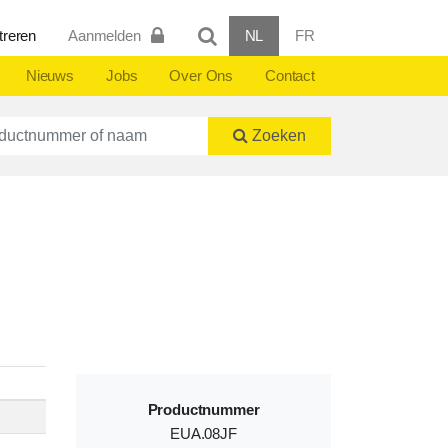
treren
Aanmelden
NL
FR
Nieuws
Jobs
Over Ons
Contact
ctnummer of naam
Zoeken
Productnummer
EUA.08JF