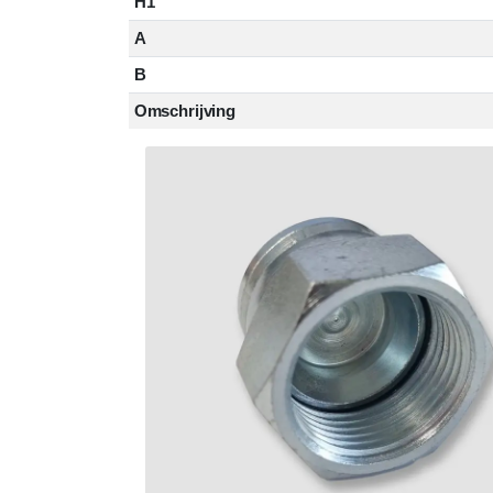
H1
A
B
Omschrijving