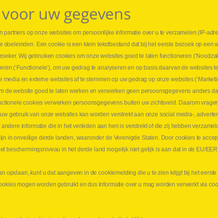
 voor uw gegevens
 partners op onze websites om persoonlijke informatie over u te verzamelen (IP-adr
⏳ L
rse doeleinden. Een cookie is een klein tekstbestand dat bij het eerste bezoek op een 
t
1 juni
zoeker. Wij gebruiken cookies om onze websites goed te laten functioneren (‘Noodzak
Promo
teren (‘Functionele’), om uw gedrag te analyseren en op basis daarvan de websites t
ders
meer 
iale media en externe websites af te stemmen op uw gedrag op onze websites (‘Marketi
⏳ L
k om de website goed te laten werken en verwerken geen persoonsgegevens anders da
sne
tionele cookies verwerken persoonsgegevens buiten uw zichtsveld. Daarom vragen w
langen
 uw gebruik van onze websites kan worden verstrekt aan onze social media-, adverten
1 juni
dere informatie die in het verleden aan hen is verstrekt of die zij hebben verzamel
Lee
jn in onveilige derde landen, waaronder de Verenigde Staten. Door cookies te accep
t beschermingsniveau in het derde land mogelijk niet gelijk is aan dat in de EU/EER
an opslaan, kunt u dat aangeven in de cookiemelding die u te zien krijgt bij het eers
cookies mogen worden gebruikt en dus informatie over u mag worden verwerkt via co
aimer
Privacy
Algemene verkoopsvoorwaarden