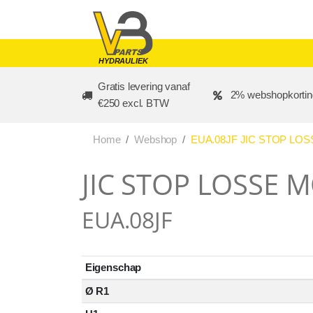
Skip to main content
HYDRAULIEK
Gratis levering vanaf
2% webshopkortin
€250 excl. BTW
Home
Webshop
EUA.08JF JIC STOP LOS
JIC STOP LOSSE M
EUA.08JF
Eigenschap
Ø R1