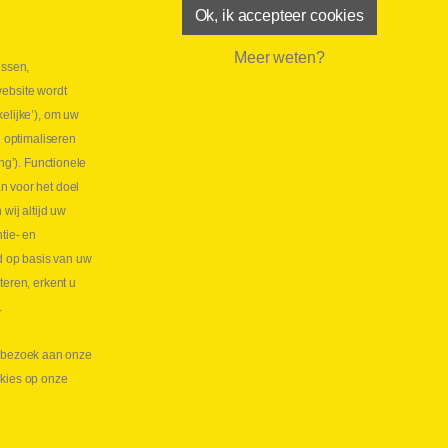
Ok, ik accepteer cookies
Meer weten?
essen,
aatste maand Webtec-promotie!
website wordt
 2026
elijke’), om uw
tie Webtec Draagbare Hydraulische Testers
Lees
e optimaliseren
NL
ng’). Functionele
aatste kans voor onze promo
n voor het doel
lkoppelingen!
ij altijd uw
tie- en
 2026
d op basis van uw
s meer NL
teren, erkent u
.
te bezoek aan onze
okies op onze