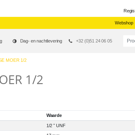
Regis
Webshop
Produ
g
Dag- en nachtlevering
+32 (0)51 24 06 05
SE MOER 1/2
OER 1/2
Waarde
1/2 " UNF