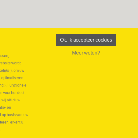
Ok, ik accepteer cookies
Meer weten?
essen,
aatste maand Webtec-promotie!
website wordt
 2026
elijke’), om uw
tie Webtec Draagbare Hydraulische Testers
Lees
e optimaliseren
NL
ng’). Functionele
aatste kans voor onze promo
n voor het doel
lkoppelingen!
ij altijd uw
tie- en
 2026
d op basis van uw
s meer NL
teren, erkent u
.