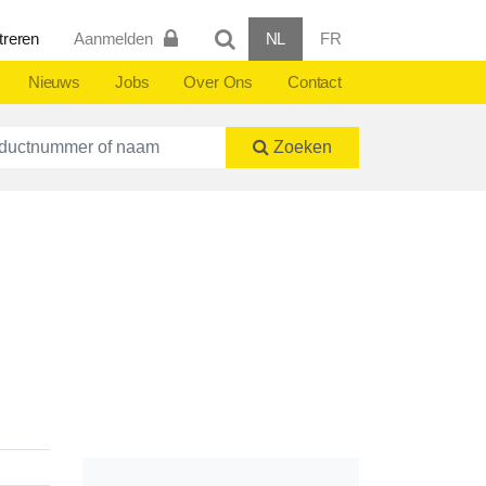
treren
Aanmelden
NL
FR
Nieuws
Jobs
Over Ons
Contact
ctnummer of naam
Zoeken