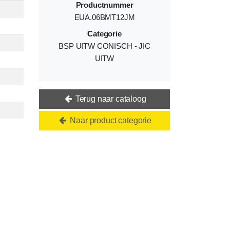
Productnummer
EUA.06BMT12JM
Categorie
BSP UITW CONISCH - JIC
UITW
Terug naar cataloog
Naar product categorie