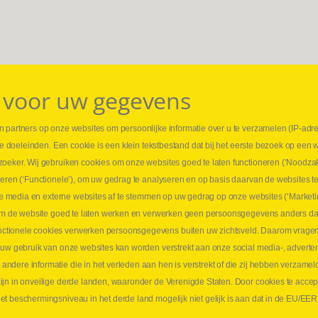
 voor uw gegevens
 partners op onze websites om persoonlijke informatie over u te verzamelen (IP-adr
⏳ L
rse doeleinden. Een cookie is een klein tekstbestand dat bij het eerste bezoek op een 
t
1 juni
zoeker. Wij gebruiken cookies om onze websites goed te laten functioneren (‘Noodzak
Promo
teren (‘Functionele’), om uw gedrag te analyseren en op basis daarvan de websites t
ders
meer 
iale media en externe websites af te stemmen op uw gedrag op onze websites (‘Marketi
⏳ L
k om de website goed te laten werken en verwerken geen persoonsgegevens anders da
sne
tionele cookies verwerken persoonsgegevens buiten uw zichtsveld. Daarom vragen w
langen
 uw gebruik van onze websites kan worden verstrekt aan onze social media-, adverten
1 juni
dere informatie die in het verleden aan hen is verstrekt of die zij hebben verzamel
Lee
jn in onveilige derde landen, waaronder de Verenigde Staten. Door cookies te accep
t beschermingsniveau in het derde land mogelijk niet gelijk is aan dat in de EU/EER