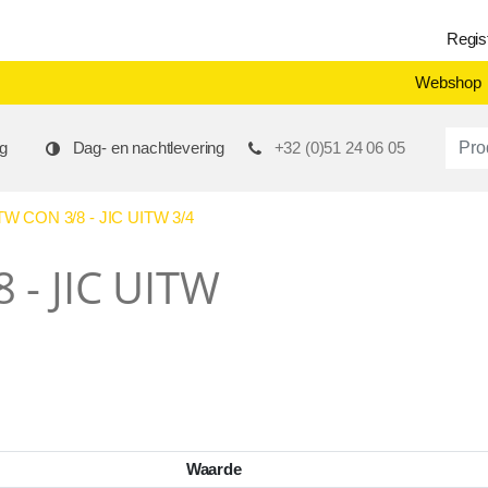
Regis
Webshop
Produ
g
Dag- en nachtlevering
+32 (0)51 24 06 05
 CON 3/8 - JIC UITW 3/4
 - JIC UITW
Waarde