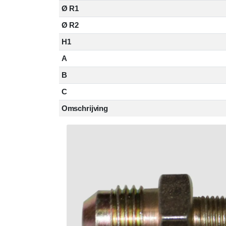
Ø R1
Ø R2
H1
A
B
C
Omschrijving