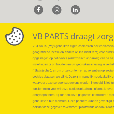
VB PARTS draagt zorg
VB PARTS (‘wij’) gebruiken eigen cookies en ook cookies van
Webshop
Leveringen
geografische locatie en andere online identifiers) voor dive
Nieuws
Drukcontrole se
opgeslagen op het device (elektronisch apparaat) van de be
Jobs
Persmaten
instellingen te onthouden en uw gebruikerservaring te verbe
Contact
Herstellen cilin
(‘Statistische’), en om onze content en advertenties op soc
Hoe opmeten?
cookies plaatsen we altijd. Deze zijn namelijk noodzakelij
Hydrogroepen
waarvoor deze persoonsgegevens worden ingevuld. Niet-func
Hydraulische s
toestemming voor wij deze cookies plaatsen. Informatie over
analysepartners. Zij kunnen deze gegevens combineren met an
Contact VB Parts
gebruik van hun diensten. Deze partners kunnen gevestigd zi
Abraham Hansstraat 7
,
B-8800 Roeselare
ook dat deze gegevensoverdracht plaatsvindt, ondanks dat he
Tel.
+32 (0)51 24 06 05