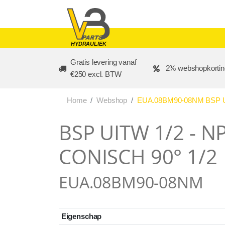
Skip to main content
HYDRAULIEK
Gratis levering vanaf
2% webshopkortin
€250 excl. BTW
Home
Webshop
EUA.08BM90-08NM BSP UI
BSP UITW 1/2 - N
CONISCH 90° 1/2
EUA.08BM90-08NM
Eigenschap