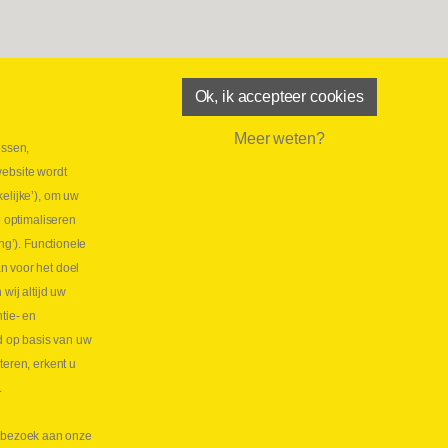
Ok, ik accepteer cookies
Meer weten?
essen,
aatste maand Webtec-promotie!
website wordt
 2026
elijke’), om uw
tie Webtec Draagbare Hydraulische Testers
Lees
e optimaliseren
NL
ng’). Functionele
aatste kans voor onze promo
n voor het doel
lkoppelingen!
ij altijd uw
tie- en
 2026
d op basis van uw
s meer NL
teren, erkent u
.
te bezoek aan onze