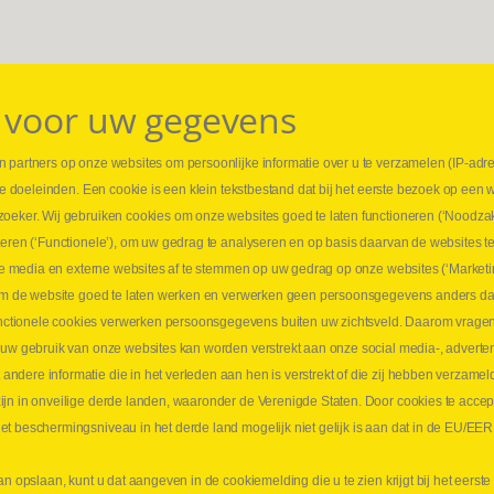
 voor uw gegevens
 partners op onze websites om persoonlijke informatie over u te verzamelen (IP-adr
⏳ L
rse doeleinden. Een cookie is een klein tekstbestand dat bij het eerste bezoek op een 
t
1 juni
zoeker. Wij gebruiken cookies om onze websites goed te laten functioneren (‘Noodzak
Promo
teren (‘Functionele’), om uw gedrag te analyseren en op basis daarvan de websites t
ders
meer 
iale media en externe websites af te stemmen op uw gedrag op onze websites (‘Marketi
⏳ L
k om de website goed te laten werken en verwerken geen persoonsgegevens anders da
sne
tionele cookies verwerken persoonsgegevens buiten uw zichtsveld. Daarom vragen w
langen
 uw gebruik van onze websites kan worden verstrekt aan onze social media-, adverten
1 juni
dere informatie die in het verleden aan hen is verstrekt of die zij hebben verzamel
Lee
jn in onveilige derde landen, waaronder de Verenigde Staten. Door cookies te accep
t beschermingsniveau in het derde land mogelijk niet gelijk is aan dat in de EU/EER
an opslaan, kunt u dat aangeven in de cookiemelding die u te zien krijgt bij het eers