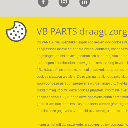
VB PARTS draagt zorg
VB PARTS (‘wij’) gebruiken eigen cookies en ook cookies van
Webshop
Leveringen
geografische locatie en andere online identifiers) voor dive
Nieuws
Drukcontrole se
opgeslagen op het device (elektronisch apparaat) van de be
Jobs
Persmaten
instellingen te onthouden en uw gebruikerservaring te verbe
Contact
Herstellen cilin
(‘Statistische’), en om onze content en advertenties op soc
Hoe opmeten?
cookies plaatsen we altijd. Deze zijn namelijk noodzakelij
Hydrogroepen
waarvoor deze persoonsgegevens worden ingevuld. Niet-func
Hydraulische s
toestemming voor wij deze cookies plaatsen. Informatie over
analysepartners. Zij kunnen deze gegevens combineren met an
Contact VB Parts
gebruik van hun diensten. Deze partners kunnen gevestigd zi
Abraham Hansstraat 7
,
B-8800 Roeselare
ook dat deze gegevensoverdracht plaatsvindt, ondanks dat he
Tel.
+32 (0)51 24 06 05
Indien u niet wilt dat onze website cookies op uw computer k