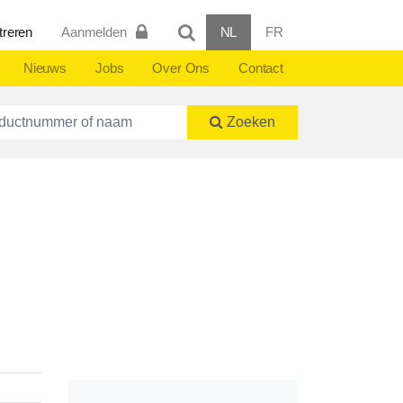
treren
Aanmelden
NL
FR
Nieuws
Jobs
Over Ons
Contact
ctnummer of naam
Zoeken