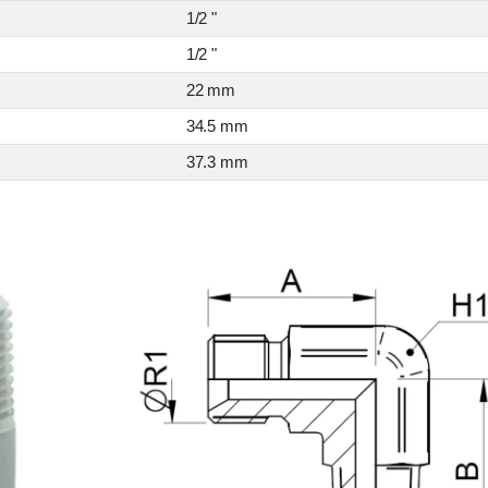
1/2 "
1/2 "
22 mm
34.5 mm
37.3 mm