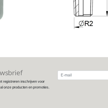
uwsbrief
et registreren inschrijven voor
 al onze producten en promoties.