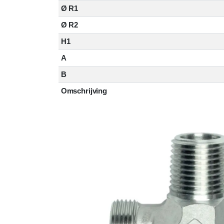
Ø R1
Ø R2
H1
A
B
Omschrijving