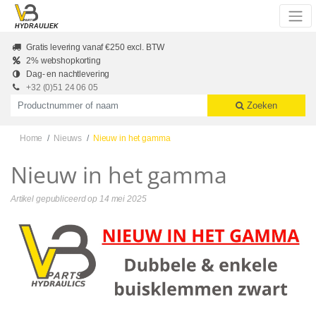
Skip to main content
HYDRAULIEK
Gratis levering vanaf €250 excl. BTW
2% webshopkorting
Dag- en nachtlevering
+32 (0)51 24 06 05
Productnummer of naam
Zoeken
Home
Nieuws
Nieuw in het gamma
Nieuw in het gamma
Artikel gepubliceerd op
14 mei 2025