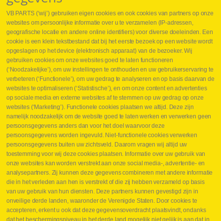
VB PARTS (‘wij’) gebruiken eigen cookies en ook cookies van partners op onze
websites om persoonlijke informatie over u te verzamelen (IP-adressen,
geografische locatie en andere online identifiers) voor diverse doeleinden. Een
cookie is een klein tekstbestand dat bij het eerste bezoek op een website wordt
Webshop
opgeslagen op het device (elektronisch apparaat) van de bezoeker. Wij
Nieuws
gebruiken cookies om onze websites goed te laten functioneren
Jobs
(‘Noodzakelijke’), om uw instellingen te onthouden en uw gebruikerservaring te
Contact
verbeteren (‘Functionele’), om uw gedrag te analyseren en op basis daarvan de
websites te optimaliseren (‘Statistische’), en om onze content en advertenties
Leveringen
op sociale media en externe websites af te stemmen op uw gedrag op onze
Drukcontrole set
websites (‘Marketing’). Functionele cookies plaatsen we altijd. Deze zijn
Persmaten
namelijk noodzakelijk om de website goed te laten werken en verwerken geen
Herstellen cilinders
persoonsgegevens anders dan voor het doel waarvoor deze
Hoe opmeten?
persoonsgegevens worden ingevuld. Niet-functionele cookies verwerken
Hydrogroepen
persoonsgegevens buiten uw zichtsveld. Daarom vragen wij altijd uw
Hydraulische slangen
toestemming voor wij deze cookies plaatsen. Informatie over uw gebruik van
onze websites kan worden verstrekt aan onze social media-, advertentie- en
Contact VB Parts
analysepartners. Zij kunnen deze gegevens combineren met andere informatie
Abraham Hansstraat 7
,
B-8800 Roeselare
die in het verleden aan hen is verstrekt of die zij hebben verzameld op basis
Tel.
+32 (0)51 24 06 05
van uw gebruik van hun diensten. Deze partners kunnen gevestigd zijn in
onveilige derde landen, waaronder de Verenigde Staten. Door cookies te
E-mail
info@vbparts.be
accepteren, erkent u ook dat deze gegevensoverdracht plaatsvindt, ondanks
⏳ Laatste maand Webtec-promotie!
dat het beschermingsniveau in het derde land mogelijk niet gelijk is aan dat in