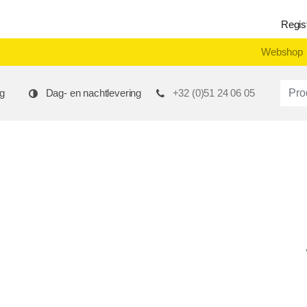
Regis
Webshop
Produ
g
Dag- en nachtlevering
+32 (0)51 24 06 05