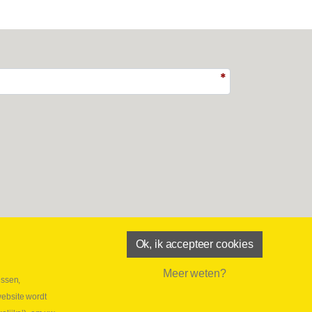
Ok, ik accepteer cookies
Meer weten?
essen,
aatste maand Webtec-promotie!
website wordt
 2026