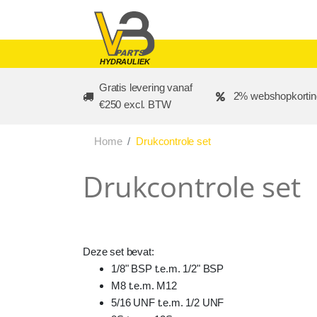
Skip to main content
HYDRAULIEK
Gratis levering vanaf
2% webshopkortin
€250 excl. BTW
Home
Drukcontrole set
Drukcontrole set
Deze set bevat:
1/8" BSP t.e.m. 1/2" BSP
M8 t.e.m. M12
5/16 UNF t.e.m. 1/2 UNF