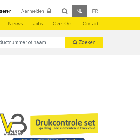
treren
Aanmelden
NL
FR
Nieuws
Jobs
Over Ons
Contact
ctnummer of naam
Zoeken