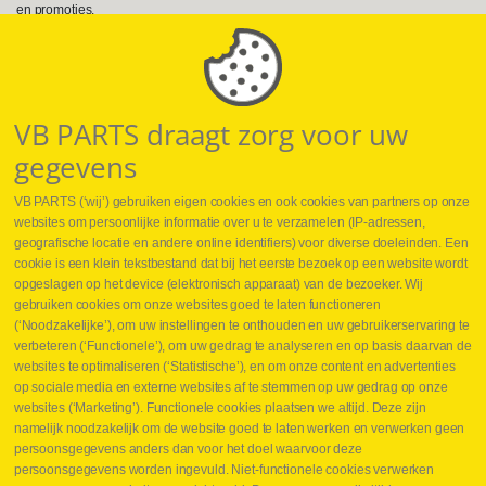
en promoties.
Volg ons op Social Media
VB PARTS draagt zorg voor uw
gegevens
VB PARTS (‘wij’) gebruiken eigen cookies en ook cookies van partners op onze
websites om persoonlijke informatie over u te verzamelen (IP-adressen,
geografische locatie en andere online identifiers) voor diverse doeleinden. Een
cookie is een klein tekstbestand dat bij het eerste bezoek op een website wordt
Webshop
opgeslagen op het device (elektronisch apparaat) van de bezoeker. Wij
Nieuws
gebruiken cookies om onze websites goed te laten functioneren
Jobs
(‘Noodzakelijke’), om uw instellingen te onthouden en uw gebruikerservaring te
Contact
verbeteren (‘Functionele’), om uw gedrag te analyseren en op basis daarvan de
websites te optimaliseren (‘Statistische’), en om onze content en advertenties
Leveringen
op sociale media en externe websites af te stemmen op uw gedrag op onze
Drukcontrole set
websites (‘Marketing’). Functionele cookies plaatsen we altijd. Deze zijn
Persmaten
namelijk noodzakelijk om de website goed te laten werken en verwerken geen
Herstellen cilinders
persoonsgegevens anders dan voor het doel waarvoor deze
Hoe opmeten?
persoonsgegevens worden ingevuld. Niet-functionele cookies verwerken
Hydrogroepen