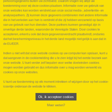
persoonsgegevens buiten uw zichtsveld. Daarom vragen wij altijd uw
Hydraulische slangen
toestemming voor wij deze cookies plaatsen. Informatie over uw gebruik van
onze websites kan worden verstrekt aan onze social media-, advertentie- en
Contact VB Parts
analysepartners. Zij kunnen deze gegevens combineren met andere informatie
Abraham Hansstraat 7
,
B-8800 Roeselare
die in het verleden aan hen is verstrekt of die zij hebben verzameld op basis
Tel.
+32 (0)51 24 06 05
van uw gebruik van hun diensten. Deze partners kunnen gevestigd zijn in
onveilige derde landen, waaronder de Verenigde Staten. Door cookies te
E-mail
info@vbparts.be
accepteren, erkent u ook dat deze gegevensoverdracht plaatsvindt, ondanks
⏳ Laatste maand Webtec-promotie!
dat het beschermingsniveau in het derde land mogelijk niet gelijk is aan dat in
de EU/EER.
1 juni 2026
Promotie Webtec Draagbare Hydraulische Testers
Lees meer NL
Indien u niet wilt dat onze website cookies op uw computer kan opslaan, kunt u
dat aangeven in de cookiemelding die u te zien krijgt bij het eerste bezoek aan
⏳ Laatste kans voor onze promo
onze website. U kunt verder zelf bepalen voor welke doeleinden cookies
snelkoppelingen!
mogen worden gebruikt en dus informatie over u mag worden verwerkt via
1 juni 2026
cookies op onze websites.
Lees meer NL
U kunt uw toestemming op elk moment intrekken of wijzigen door op het cookie-
icoontje onderaan de website te klikken.
Copyright
©
2026
VB Parts hydrauliek
Disclaimer
Privacy
Algemene verkoopsvoorwaarden
Ok, ik accepteer cookies
Meer weten?