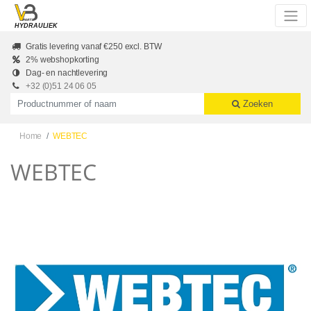
Skip to main content
HYDRAULIEK
Gratis levering vanaf €250 excl. BTW
2% webshopkorting
Dag- en nachtlevering
+32 (0)51 24 06 05
Productnummer of naam
Zoeken
Home
WEBTEC
WEBTEC